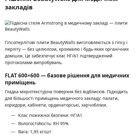
закладів
Гіпсоперлітові плити BeautyWalls виготовляються з гіпсу і
перліту — без целюлози, крохмалю і будь-яких органічних
домішок. Це забезпечує клас НГ/A1 підтверджений
протоколами випробувань.
FLAT 600×600
— базове рішення для медичних
приміщень
Гладка мікротекстурна поверхня без відблисків. Підходить
для більшості приміщень медичного закладу: палати,
коридори, кабінети, ординаторські, харчоблоки.
Клас пожежної безпеки: НГ/A1
Вологостійкість: RH 95%
Вага: 1,95 кг/шт