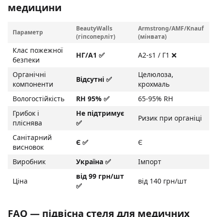
медицини
BeautyWalls
Armstrong/AMF/Knauf
Параметр
(гіпсоперліт)
(мінвата)
Клас пожежної
НГ/A1 ✅
A2-s1 / Г1 ❌
безпеки
Органічні
Целюлоза,
Відсутні ✅
компоненти
крохмаль
Вологостійкість
RH 95% ✅
65-95% RH
Грибок і
Не підтримує
Ризик при органіці
пліснява
✅
Санітарний
Є ✅
Є
висновок
Виробник
Україна ✅
Імпорт
від 99 грн/шт
Ціна
від 140 грн/шт
✅
FAQ — підвісна стеля для медичних