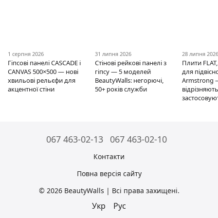
1 серпня 2026
31 липня 2026
28 липня 202
Гіпсові панелі CASCADE і
Стінові рейкові панелі з
Плити FLAT,
CANVAS 500×500 — нові
гіпсу — 5 моделей
для підвісно
хвильові рельєфи для
BeautyWalls: негорючі,
Armstrong 
акцентної стіни
50+ років служби
відрізняють
застосовую
067 463-02-13
067 463-02-10
Контакти
Повна версія сайту
© 2026 BeautyWalls | Всі права захищені.
Укр
Рус