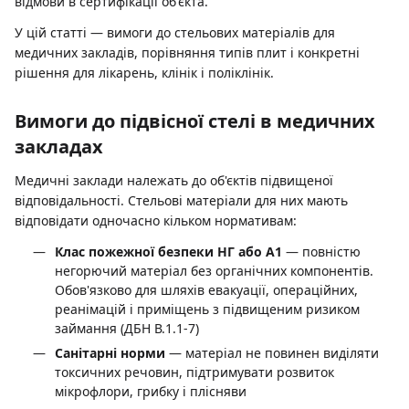
відмови в сертифікації об'єкта.
У цій статті — вимоги до стельових матеріалів для
медичних закладів, порівняння типів плит і конкретні
рішення для лікарень, клінік і поліклінік.
Вимоги до підвісної стелі в медичних
закладах
Медичні заклади належать до об'єктів підвищеної
відповідальності. Стельові матеріали для них мають
відповідати одночасно кільком нормативам:
Клас пожежної безпеки НГ або A1
— повністю
негорючий матеріал без органічних компонентів.
Обов'язково для шляхів евакуації, операційних,
реанімацій і приміщень з підвищеним ризиком
займання (ДБН В.1.1-7)
Санітарні норми
— матеріал не повинен виділяти
токсичних речовин, підтримувати розвиток
мікрофлори, грибку і плісняви