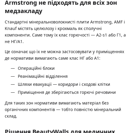
Armstrong не підходять для всіх зон
медзакладу
Стандартні мінеральноволокнисті плити Armstrong, AMF і
Knauf містять целюлозу і крохмаль як сполучні
компоненти. Саме тому їх клас горючості — A2-s1 або Г1, а
не НГ/A1.
Це означає що їх не можна застосовувати у приміщеннях
де нормативи вимагають саме клас НГ або A1:
Операційні блоки
Реанімаційні відділення
Шляхи евакуації — коридори і сходові клітки
Приміщення де зберігаються горючі речовини
Для таких зон нормативи вимагають матеріал без
органічних компонентів — тобто повністю мінеральний
склад.
Рішення BeautyWalls для медичних