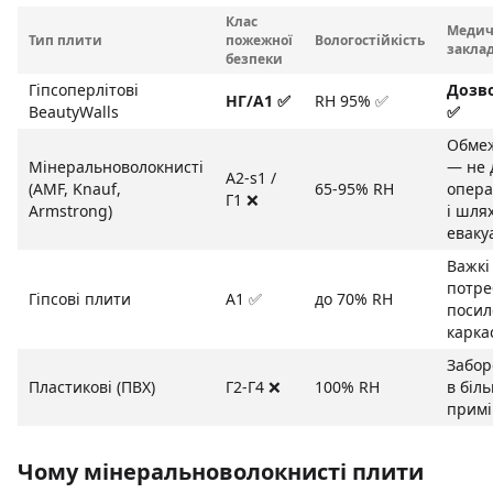
Клас
Медич
Тип плити
пожежної
Вологостійкість
закла
безпеки
Гіпсоперлітові
Дозв
НГ/A1 ✅
RH 95% ✅
BeautyWalls
✅
Обме
Мінеральноволокнисті
— не 
A2-s1 /
(AMF, Knauf,
65-95% RH
опера
Г1 ❌
Armstrong)
і шлях
евакуа
Важкі
потре
Гіпсові плити
A1 ✅
до 70% RH
посил
карка
Забор
Пластикові (ПВХ)
Г2-Г4 ❌
100% RH
в біл
прим
Чому мінеральноволокнисті плити