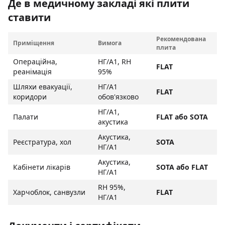
Де в медичному закладі які плити
ставити
Рекомендована
Приміщення
Вимога
плита
Операційна,
НГ/A1, RH
FLAT
реанімація
95%
Шляхи евакуації,
НГ/A1
FLAT
коридори
обов'язково
НГ/A1,
Палати
FLAT або SOTA
акустика
Акустика,
Реєстратура, хол
SOTA
НГ/A1
Акустика,
Кабінети лікарів
SOTA або FLAT
НГ/A1
RH 95%,
Харчоблок, санвузли
FLAT
НГ/A1