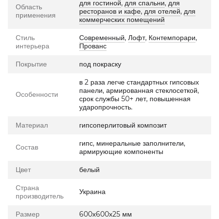
для гостиной
,
для спальни
,
для
Область
ресторанов и кафе
,
для отелей
,
для
применения
коммерческих помещений
Стиль
Современный
,
Лофт
,
Контемпорари
,
интерьера
Прованс
Покрытие
под покраску
в 2 раза легче стандартных гипсовых
панели, армированная стеклосеткой,
Особенности
срок службы 50+ лет, повышенная
ударопрочность.
Материал
гипсоперлитовый композит
гипс, минеральные заполнители,
Состав
армирующие компоненты
Цвет
белый
Страна
Украина
производитель
Размер
600х600х25 мм