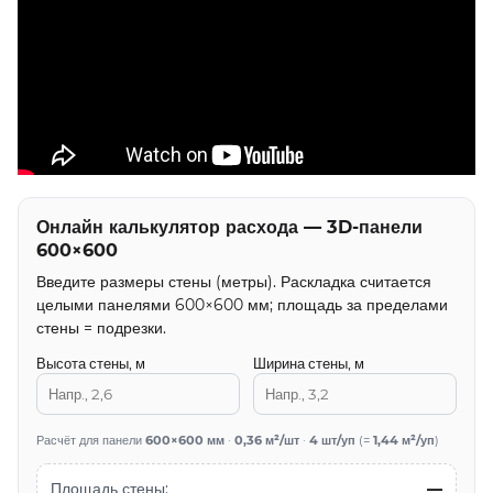
Онлайн калькулятор расхода — 3D-панели
600×600
Введите размеры стены (метры). Раскладка считается
целыми панелями 600×600 мм; площадь за пределами
стены = подрезки.
Высота стены, м
Ширина стены, м
Расчёт для панели
600×600 мм
·
0,36 м²/шт
·
4 шт/уп
(=
1,44 м²/уп
)
Площадь стены:
—