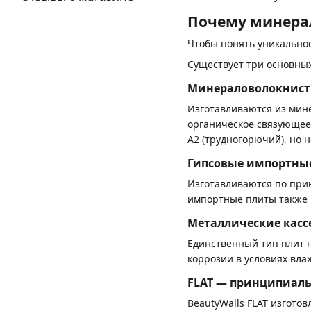
Почему минерал
Чтобы понять уникальнос
Существует три основных
Минераловолокнистые
Изготавливаются из мине
органическое связующее 
А2 (трудногорючий), но н
Гипсовые импортны
Изготавливаются по прин
импортные плиты также н
Металлические касс
Единственный тип плит н
коррозии в условиях вла
FLAT — принципиаль
BeautyWalls FLAT изгото