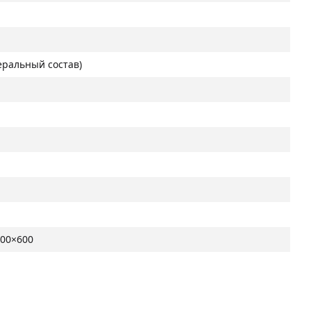
еральный состав)
600×600