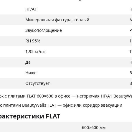
НГ/A1
Н
Минеральная фактура, тёплый
М
Звукопоглощение
Р
RH 95%
1
1,95 кг/шт
Т
Да
Н
Ниже
Отсутствует
В
с плитами BeautyWalls FLAT — офис или коридор эвакуации
рактеристики FLAT
600×600 мм