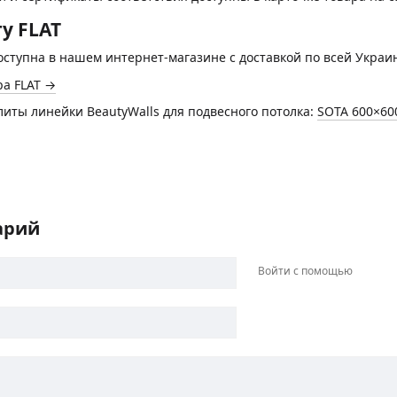
у FLAT
доступна в нашем интернет-магазине с доставкой по всей Украи
ра FLAT →
литы линейки BeautyWalls для подвесного потолка:
SOTA 600×60
арий
Войти с помощью