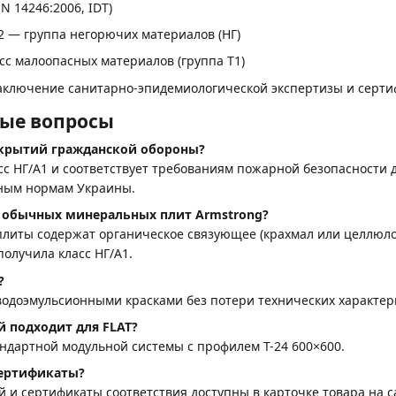
N 14246:2006, IDT)
2 — группа негорючих материалов (НГ)
сс малоопасных материалов (группа Т1)
аключение санитарно-эпидемиологической экспертизы и сертиф
мые вопросы
укрытий гражданской обороны?
асс НГ/A1 и соответствует требованиям пожарной безопасности 
ным нормам Украины.
т обычных минеральных плит Armstrong?
ты содержат органическое связующее (крахмал или целлюлозу)
получила класс НГ/A1.
?
 водоэмульсионными красками без потери технических характер
й подходит для FLAT?
андартной модульной системы с профилем Т-24 600×600.
сертификаты?
 и сертификаты соответствия доступны в карточке товара на с