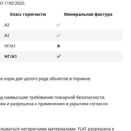
O 1182:2022.
Класс горючести
Минеральная фактура
А2
✅
А2
✅
НГ/A1
❌
НГ/A1
✅
х норм для целого ряда объектов в Украине.
д наивысшие требования пожарной безопасности.
ниям и разрешена к применению в укрытиях согласно
елываться негорючими материалами. FLAT разрешена к