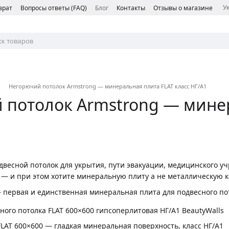
У
врат
Вопросы ответы (FAQ)
Блог
Контакты
Отзывы о магазине
Негорючий потолок Armstrong — минеральная плита FLAT класс НГ/А1
потолок Armstrong — минер
двесной потолок для укрытия, пути эвакуации, медицинского у
 — и при этом хотите минеральную плиту а не металлическую кас
первая и единственная минеральная плита для подвесного пот
FLAT 600×600 — гладкая минеральная поверхность, класс НГ/A1