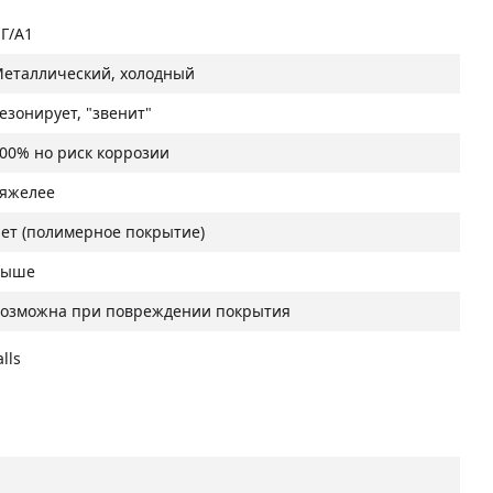
Г/A1
еталлический, холодный
езонирует, "звенит"
00% но риск коррозии
яжелее
ет (полимерное покрытие)
Выше
озможна при повреждении покрытия