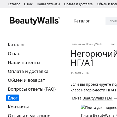
Перейти к основному контенту
Каталог
О нас
Наши патенты
Оплата и доставка
Обмен и воз
Каталог
Каталог
Главная — BeautyWalls
Блог
Негорючий 
О нас
НГ/А1
Наши патенты
Оплата и доставка
19 мая 2026
Обмен и возврат
Если вы проектируете по
Вопросы ответы (FAQ)
класс негорючести НГ/A1
Блог
Плита
BeautyWalls FLAT
— 
Контакты
Отзывы о магазине
Плита BeautyWalls 