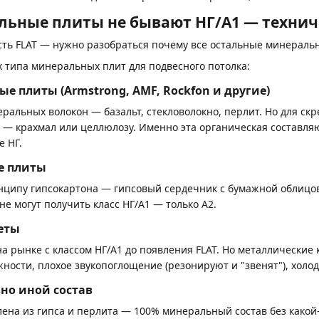
ьные плиты не бывают НГ/A1 — технич
ть FLAT — нужно разобраться почему все остальные минеральн
 типа минеральных плит для подвесного потолка:
 плиты (Armstrong, AMF, Rockfon и другие)
ральных волокон — базальт, стекловолокно, перлит. Но для с
— крахмал или целлюлозу. Именно эта органическая составляю
е НГ.
е плиты
ципу гипсокартона — гипсовый сердечник с бумажной облицовк
е могут получить класс НГ/A1 — только А2.
еты
а рынке с классом НГ/A1 до появления FLAT. Но металлические
жности, плохое звукопоглощение (резонируют и "звенят"), хол
но иной состав
влена из гипса и перлита — 100% минеральный состав без какой