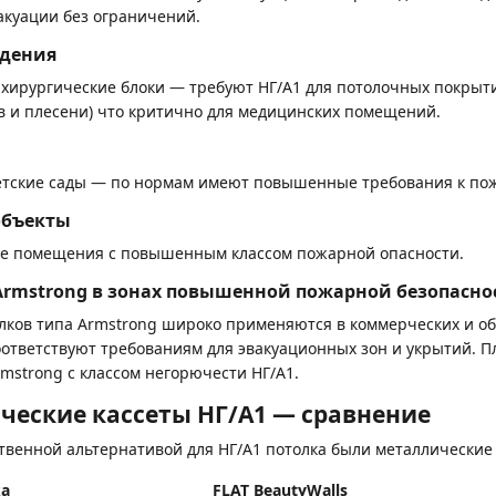
акуации без ограничений.
дения
 хирургические блоки — требуют НГ/A1 для потолочных покрыт
ов и плесени) что критично для медицинских помещений.
етские сады — по нормам имеют повышенные требования к пож
объекты
кие помещения с повышенным классом пожарной опасности.
Armstrong в зонах повышенной пожарной безопасно
лков типа Armstrong широко применяются в коммерческих и о
оответствуют требованиям для эвакуационных зон и укрытий. Пл
mstrong с классом негорючести НГ/А1.
ические кассеты НГ/A1 — сравнение
твенной альтернативой для НГ/A1 потолка были металлические 
ка
FLAT BeautyWalls