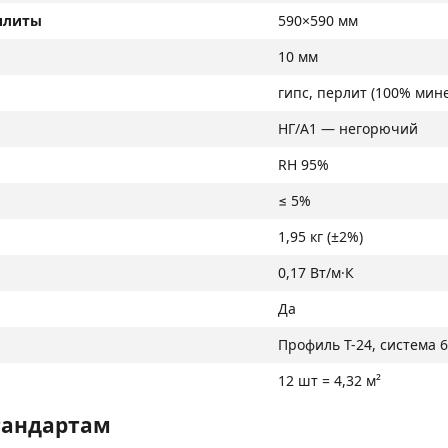
плиты
590×590 мм
10 мм
гипс, перлит (100% мин
НГ/A1 — негорючий
RH 95%
≤ 5%
1,95 кг (±2%)
0,17 Вт/м·К
Да
Профиль Т-24, система 
12 шт = 4,32 м²
тандартам