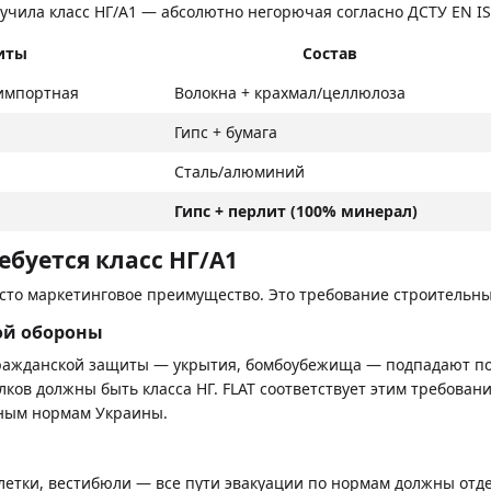
учила класс НГ/A1 — абсолютно негорючая согласно ДСТУ EN IS
иты
Состав
импортная
Волокна + крахмал/целлюлоза
Гипс + бумага
Сталь/алюминий
Гипс + перлит (100% минерал)
ебуется класс НГ/A1
осто маркетинговое преимущество. Это требование строительны
ой обороны
ажданской защиты — укрытия, бомбоубежища — подпадают по
ков должны быть класса НГ. FLAT соответствует этим требова
ным нормам Украины.
летки, вестибюли — все пути эвакуации по нормам должны отд