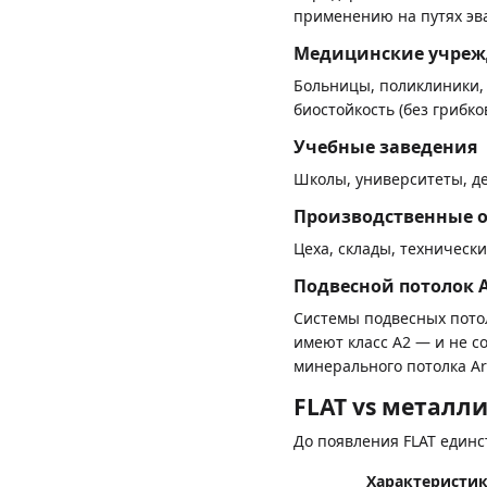
применению на путях эв
Медицинские учреж
Больницы, поликлиники,
биостойкость (без грибк
Учебные заведения
Школы, университеты, д
Производственные 
Цеха, склады, техничес
Подвесной потолок 
Системы подвесных пото
имеют класс А2 — и не с
минерального потолка Ar
FLAT vs металл
До появления FLAT единс
Характеристи