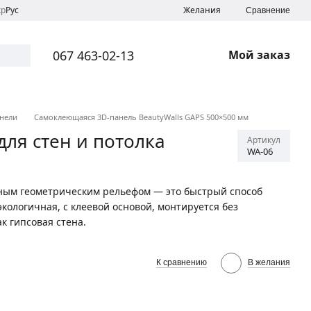
кр
Рус
Желания
Сравнение
067 463-02-13
Мой заказ
нели
Самоклеющаяся 3D-панель BeautyWalls GAPS 500×500 мм
для стен и потолка
Артикул
WA-06
ным геометрическим рельефом — это быстрый способ
экологичная, с клеевой основой, монтируется без
к гипсовая стена.
К сравнению
В желания