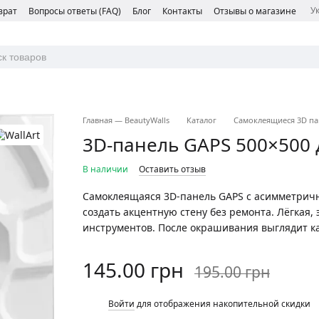
У
врат
Вопросы ответы (FAQ)
Блог
Контакты
Отзывы о магазине
Главная — BeautyWalls
Каталог
Самоклеящиеся 3D па
3D-панель GAPS 500×500 
В наличии
Оставить отзыв
Самоклеящаяся 3D-панель GAPS с асимметрич
создать акцентную стену без ремонта. Лёгкая, 
инструментов. После окрашивания выглядит ка
145.00 грн
195.00 грн
%
Войти
для отображения накопительной скидки