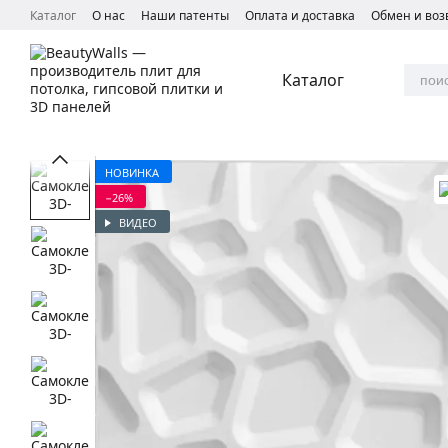
Перейти к основному контенту
Каталог
О нас
Наши патенты
Оплата и доставка
Обмен и воз
Каталог
НОВИНКА
−26%
ВИДЕО