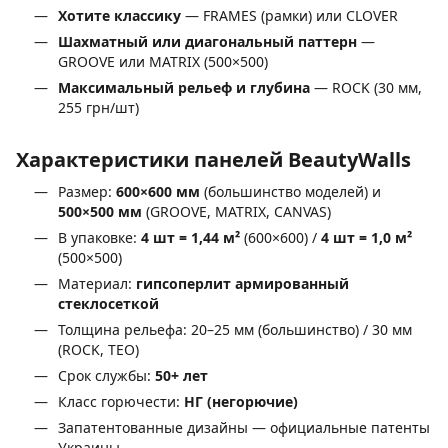
Хотите классику
— FRAMES (рамки) или CLOVER
Шахматный или диагональный паттерн
—
GROOVE или MATRIX (500×500)
Максимальный рельеф и глубина
— ROCK (30 мм,
255 грн/шт)
Характеристики панелей BeautyWalls
Размер:
600×600 мм
(большинство моделей) и
500×500 мм
(GROOVE, MATRIX, CANVAS)
В упаковке:
4 шт = 1,44 м²
(600×600) /
4 шт = 1,0 м²
(500×500)
Материал:
гипсоперлит армированный
стеклосеткой
Толщина рельефа: 20–25 мм (большинство) / 30 мм
(ROCK, TEO)
Срок службы:
50+ лет
Класс горючести:
НГ (негорючие)
Запатентованные дизайны — официальные патенты
Украины