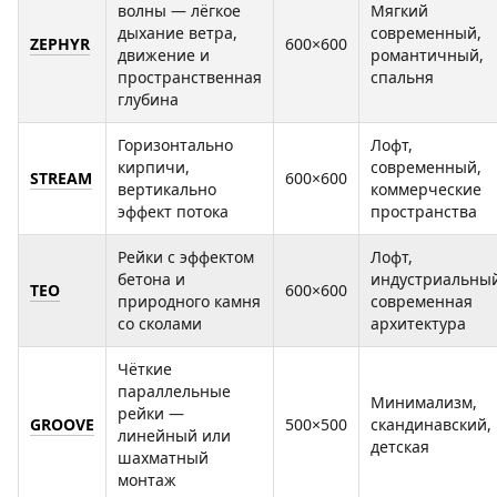
волны — лёгкое
Мягкий
дыхание ветра,
современный,
ZEPHYR
600×600
движение и
романтичный,
пространственная
спальня
глубина
Горизонтально
Лофт,
кирпичи,
современный,
STREAM
600×600
вертикально
коммерческие
эффект потока
пространства
Рейки с эффектом
Лофт,
бетона и
индустриальный
TEO
600×600
природного камня
современная
со сколами
архитектура
Чёткие
параллельные
Минимализм,
рейки —
GROOVE
500×500
скандинавский,
линейный или
детская
шахматный
монтаж