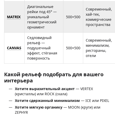
Диагональные
Современный,
рейки под 45° —
хай-тек,
MATRIX
уникальный
500×500
коммерческие
геометрический
пространства
орнамент
Седловидный
Современный,
рельеф —
минимализм,
CANVAS
подушечный
500×500
рестораны,
эффект, стёганая
отели
поверхность
Какой рельеф подобрать для вашего
интерьера
Хотите выразительный акцент
— VERTEX
(кристаллы) или ROCK (скала)
Хотите сдержанный минимализм
— ICE или PIXEL
Хотите мягкую органику
— MOON (круги) или
ZEPHYR