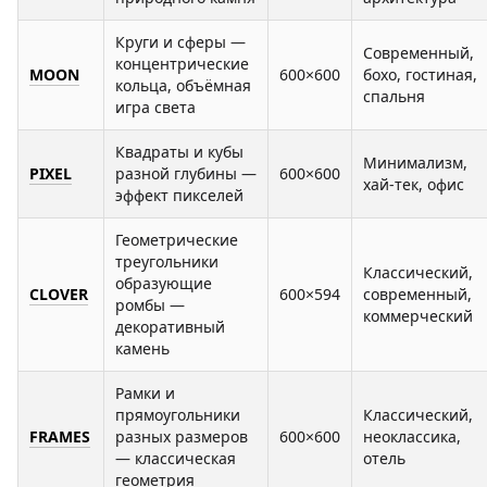
Круги и сферы —
Современный,
концентрические
MOON
600×600
бохо, гостиная,
кольца, объёмная
спальня
игра света
Квадраты и кубы
Минимализм,
PIXEL
разной глубины —
600×600
хай-тек, офис
эффект пикселей
Геометрические
треугольники
Классический,
образующие
CLOVER
600×594
современный,
ромбы —
коммерческий
декоративный
камень
Рамки и
прямоугольники
Классический,
FRAMES
разных размеров
600×600
неоклассика,
— классическая
отель
геометрия