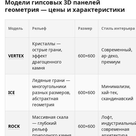
Модели гипсовых 3D панелей
геометрия — цены и характеристики
Модель
Рельеф
Размер
Стиль интерьера
Кристаллы —
острые грани,
Современный,
VERTEX
эффект
600×600
ар-деко,
драгоценного
премиум
камня
Ледяные грани —
многоугольники
Минимализм,
ICE
разных размеров,
600×600
хай-тек,
абстрактная
скандинавский
геометрия
Массивная скала
Лофт,
— глубокий
индустриальный
ROCK
600×600
рельеф
современная
природного камня
архитектура