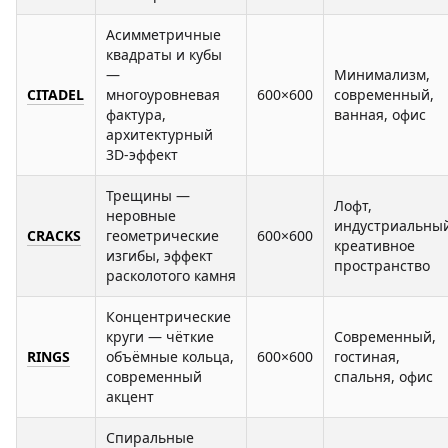
Асимметричные
квадраты и кубы
—
Минимализм,
CITADEL
многоуровневая
600×600
современный,
фактура,
ванная, офис
архитектурный
3D-эффект
Трещины —
Лофт,
неровные
индустриальный
CRACKS
геометрические
600×600
креативное
изгибы, эффект
пространство
расколотого камня
Концентрические
круги — чёткие
Современный,
RINGS
объёмные кольца,
600×600
гостиная,
современный
спальня, офис
акцент
Спиральные