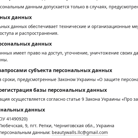
рсональным данным допускается только в случаях, предусмотре
ьных данных
ьных данных обеспечивает технические и организационные ме
оступа и распространения.
ерсональных данных
нных имеет право на доступ, уточнение, уничтожение своих да
ины.
 запросами субъекта персональных данных
 в сроки, предусмотренные Законом Украины «О защите персон
я регистрация базы персональных данных
ация осуществляется согласно статье 9 Закона Украины «Про з
ональных данных
У 41490920)
юбечская, 9, пгт. Репки, Черниговская обл., Украина
 персональным данным:
beautywalls.llc@gmail.com