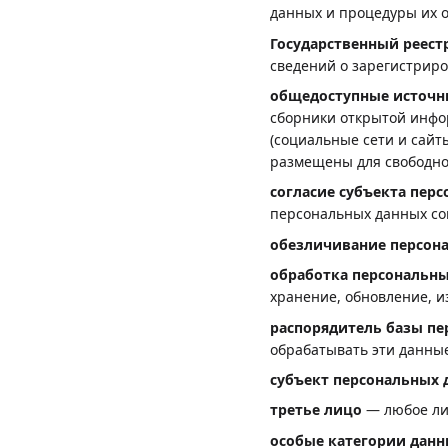
данных и процедуры их о
Государственный реест
сведений о зарегистрир
общедоступные источн
сборники открытой инфо
(социальные сети и сайт
размещены для свободно
согласие субъекта пер
персональных данных со
обезличивание персон
обработка персональн
хранение, обновление, и
распорядитель базы пе
обрабатывать эти данны
субъект персональных 
третье лицо
— любое лиц
особые категории дан