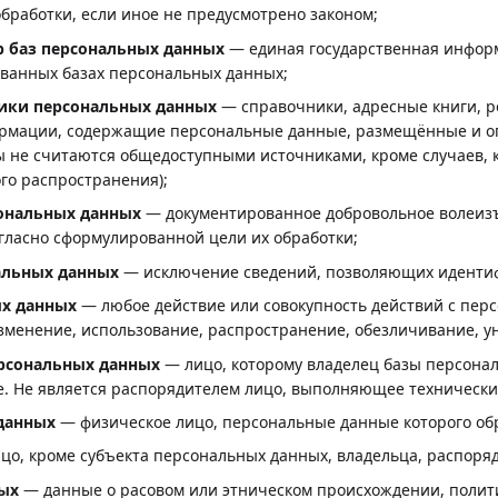
бработки, если иное не предусмотрено законом;
р баз персональных данных
— единая государственная информ
ованных базах персональных данных;
ики персональных данных
— справочники, адресные книги, р
рмации, содержащие персональные данные, размещённые и оп
ы не считаются общедоступными источниками, кроме случаев, к
го распространения);
сональных данных
— документированное добровольное волеизъ
гласно сформулированной цели их обработки;
альных данных
— исключение сведений, позволяющих идентиф
ых данных
— любое действие или совокупность действий с перс
зменение, использование, распространение, обезличивание, у
рсональных данных
— лицо, которому владелец базы персонал
е. Не является распорядителем лицо, выполняющее технически
данных
— физическое лицо, персональные данные которого об
о, кроме субъекта персональных данных, владельца, распоряд
ных
— данные о расовом или этническом происхождении, полит