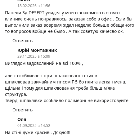
18.02.2026 в 11:56
Панели 3д DESERT увидел у моего знакомого в стомат
клинике очень понравилось, заказал себе в офис . Если бы
выполнили заказ вовремя ждал неделю больше обещаного
то вопросов вобще не было . А так советую качесво ок.
Ответить
Юрій монтажник
29.11.2025 в 15:09
Виглядом задоволений на всі 100% ,
але є особливості при шпаклюванні стиків-
шпаклював звичайним гіпсом Г-5 бо плита легка і менш
щільна і тому для шпаклювання треба більш м'яка
структура.
Тверді шпаклівки особливо полімерні не використовуйте
Ответить
Оля
01.09.2025 в 14:52
На стіні дуже красиві. Дякую!!!