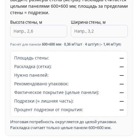
целыми панелями 600×600 мм; площадь за пределами
стены = подрезки.
Высота стены, м
Ширина стены, м
Расчёт для панели
600×600 мм
·
0,36 м²/шт
·
4 шт/уп
(=
1,44 м²/уп
)
Площадь стены:
—
Раскладка (сетка):
—
Нужно панелей:
—
Рекомендовано упаковок:
—
Фактическое покрытие (целые панели):
—
Подрезки (≈ лишняя часть):
—
Процент подрезки от покрытия:
—
Итоговая потребность округляется до целой упаковки.
Раскладка считает только целые панели 600×600 мм.