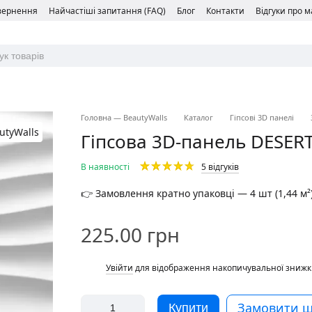
овернення
Найчастіші запитання (FAQ)
Блог
Контакти
Відгуки про 
Головна — BeautyWalls
Каталог
Гіпсові 3D панелі
Гіпсова 3D-панель DESER
В наявності
5 відгуків
👉 Замовлення кратно упаковці — 4 шт (1,44 м²)
225.00 грн
%
Увійти
для відображення накопичувальної знижк
Замовити 
Купити