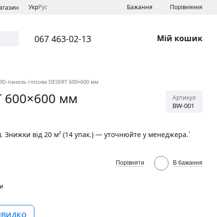
Укр
Рус
Бажання
магазин
Порівняння
067 463-02-13
Мій кошик
3D-панель гіпсова DESERT 600×600 мм
T 600×600 мм
Артикул
BW-001
. Знижки від 20 м² (14 упак.) — уточнюйте у менеджера.`
Порівняти
В бажання
и
швидко