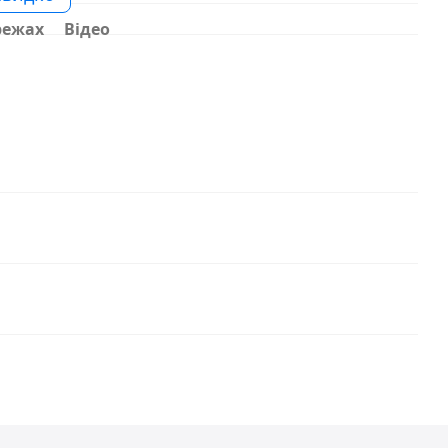
режах
Відео