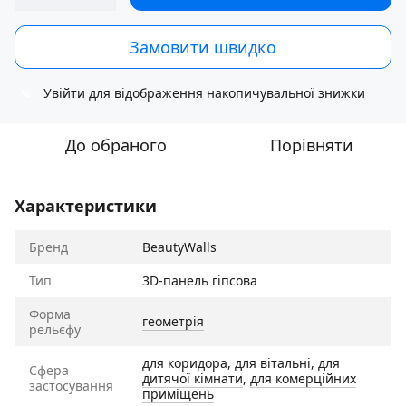
Замовити швидко
Увійти
для відображення накопичувальної знижки
%
До обраного
Порівняти
Характеристики
Бренд
BeautyWalls
Тип
3D-панель гіпсова
Форма
геометрія
рельєфу
для коридора
,
для вітальні
,
для
Сфера
дитячої кімнати
,
для комерційних
застосування
приміщень