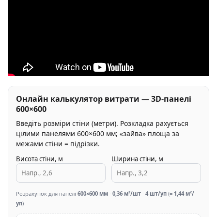
Онлайн калькулятор витрати — 3D-панелі
600×600
Введіть розміри стіни (метри). Розкладка рахується
цілими панелями 600×600 мм; «зайва» площа за
межами стіни = підрізки.
Висота стіни, м
Ширина стіни, м
Розрахунок для панелі
600×600 мм
·
0,36 м²/шт
·
4 шт/уп
(=
1,44 м²/
уп
)