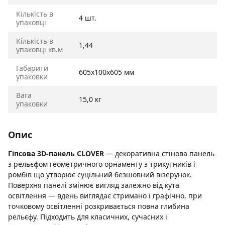
Кількість в
4 шт.
упаковці
Кількість в
1,44
упаковці кв.м
Габарити
605х100х605 мм
упаковки
Вага
15,0 кг
упаковки
Опис
Гіпсова 3D-панель CLOVER
— декоративна стінова панель
з рельєфом геометричного орнаменту з трикутників і
ромбів що утворює суцільний безшовний візерунок.
Поверхня панелі змінює вигляд залежно від кута
освітлення — вдень виглядає стримано і графічно, при
точковому освітленні розкривається повна глибина
рельєфу. Підходить для класичних, сучасних і