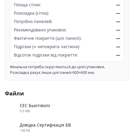
Площа стіни:
—
Розкладка (сітка):
—
Потрібно панелей:
—
Рекомендовано упаковок:
—
Фактичне покриття (цілі панелі):
—
Підрізки (≈ непокрита частина):
—
Відсоток підрізки від покриття:
—
Фінальна потреба округлюється до цілої упаковки.
Розкладка рахує лише цілі панелі 600×600 мм.
Файли
СЕС Бьютіволз
0.5 МБ
PDF
Довідка Сертифікація БВ
136 КБ
PDF