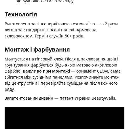
до будь-якого стилю закладу
Технологія
Виготовлена за гіпсоперлітовою технологією — в 2 рази
легша за стандартні гіпсові панелі. Армована
скловолокном. Термін служби 50+ років.
Монтаж і фарбування
Монтується на гіпсовий клей. Після шпаклювання швів і
ґрунтування фарбується будь-якою матовою акриловою
фарбою.
Важливо при монтажі
— орнамент CLOVER має
збігатися між сусідніми панелями. Розпочинайте монтаж
від центру стіни і перевіряйте суміщення після кожного
ряду.
Запатентований дизайн —
патент України BeautyWalls
.