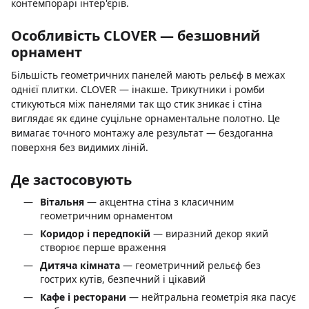
контемпорарі інтер'єрів.
Особливість CLOVER — безшовний
орнамент
Більшість геометричних панелей мають рельєф в межах
однієї плитки. CLOVER — інакше. Трикутники і ромби
стикуються між панелями так що стик зникає і стіна
виглядає як єдине суцільне орнаментальне полотно. Це
вимагає точного монтажу але результат — бездоганна
поверхня без видимих ліній.
Де застосовують
Вітальня
— акцентна стіна з класичним
геометричним орнаментом
Коридор і передпокій
— виразний декор який
створює перше враження
Дитяча кімната
— геометричний рельєф без
гострих кутів, безпечний і цікавий
Кафе і ресторани
— нейтральна геометрія яка пасує