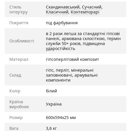
Стиль
Скандинавський
,
Сучасний
,
інтер'єру
Класичний
,
Контемпорарі
Покриття
під фарбування
в 2 рази легша за стандартні гіпсові
панелі, армована склосіткою, термін
Особливості
служби 50+ років, підвищена
ударостійкість
Матеріал
гіпсоперлітовий композит
гіпс, перліт, мінеральні
Склад
заповнювачі, армувальні
компоненти
Колір
білий
Країна
Україна
виробник
Розмір
600x594x25 мм
Вага
3,6 кг