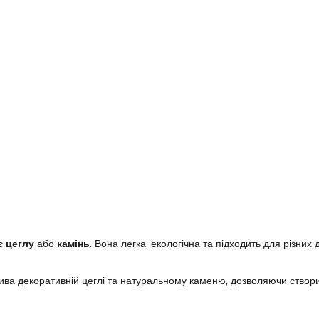
ує
цеглу
або
камінь
. Вона легка, екологічна та підходить для різних
тива декоративній цеглі та натуральному каменю, дозволяючи створит