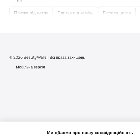
Плитка під цеглу
Плитка під камінь
Гіпсова цегла
Кожен тип плитки дозволяє створити унікальний стиль — від к
Переваги гіпсової плитки BeautyWalls
Легка вага → монтаж без перевантаження стін
© 2026 BeautyWalls | Всі права захищені.
Екологічний мінеральний склад без запаху
Мобільна версія
Точна геометрія та акуратні стики
Підходить для житлових і комерційних інтер’єрів
Пряма ціна від виробника
Де використовують гіпсову плитку
акцентні стіни у вітальні
кухня та обідня зона
коридори та прихожі
Ми дбаємо про вашу конфіденційність
ванна кімната (при правильній обробці)