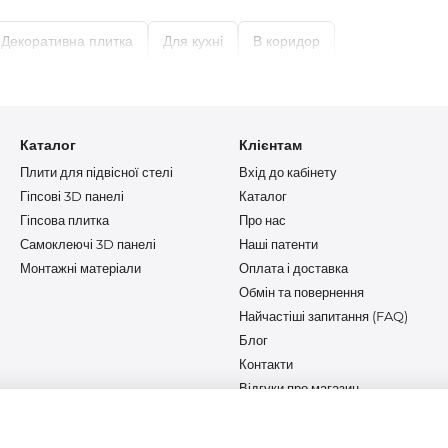
Декоративна плитка
Для кухні
В коридор
ласичної цегляної кладки до фактури натурального каменю.
Каталог
Клієнтам
Плити для підвісної стелі
Вхід до кабінету
Гіпсові 3D панелі
Каталог
Гіпсова плитка
Про нас
Самоклеючі 3D панелі
Наші патенти
Монтажні матеріали
Оплата і доставка
Обмін та повернення
Найчастіші запитання (FAQ)
Блог
Контакти
Відгуки про магазин
Ми в соцмережах