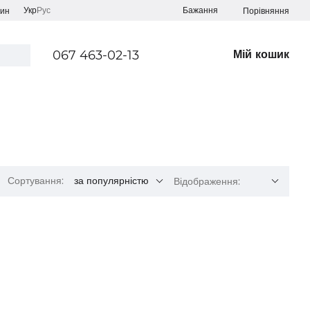
Укр
Рус
Бажання
Порівняння
зин
067 463-02-13
Мій кошик
Сортування:
за популярністю
Відображення: