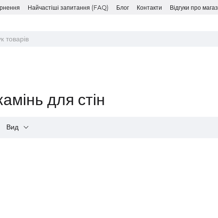
ернення
Найчастіші запитання (FAQ)
Блог
Контакти
Відгуки про мага
камінь для стін
Вид