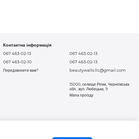
Контактна інформація
067 463-02-13
067 463-02-13
067 463-02-10
067 463-02-13
beautywalls.llc@gmail.com
Передзвонити вам?
15000, селище Ріпки, Чернігівська
обл., вул. Любецька, 9
Мапа проїзду