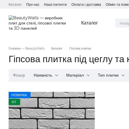
Перейти до основного контенту
Каталог
Про нас
Наші патенти
Оплата і доставка
Обмін та пов
Каталог
Головна — BeautyWalls
Каталог
Гіпсова плитка
Гіпсова плитка під цеглу та 
Фільтр
Наявність
Матеріал
Тип плитки
НОВИНКА
ХІТ