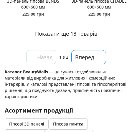
3D-панель гіпсова BENDS
3D-панель гіпсова CITADEL
600×600 мм
600×600 мм
225.00 грн
225.00 грн
Показати ще 18 товарів
Назад
Вперед
1
з 2
Каталог BeautyWalls
— це сучасні оздоблювальні
матеріали від виробника для житлових і комерційних
інтер’єрів. У каталозі представлені гіпсові та гіпсоперлітові
рішення, що поєднують дизайн, практичність і безпечні
характеристики.
Асортимент продукції
Гіпсові 3D панелі
Гіпсова плитка