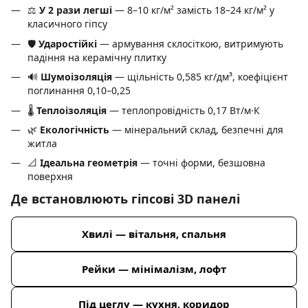
⚖️
У 2 рази легші
— 8–10 кг/м² замість 18–24 кг/м² у
класичного гіпсу
🛡️
Ударостійкі
— армування склосіткою, витримують
падіння на керамічну плитку
🔊
Шумоізоляція
— щільність 0,585 кг/дм³, коефіцієнт
поглинання 0,10–0,25
🌡️
Теплоізоляція
— теплопровідність 0,17 Вт/м·К
🌿
Екологічність
— мінеральний склад, безпечні для
житла
📐
Ідеальна геометрія
— точні форми, безшовна
поверхня
Де встановлюють гіпсові 3D панелі
Хвилі — вітальня, спальня
Рейки — мінімалізм, лофт
Під цеглу — кухня, коридор