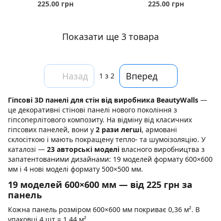
225.00 грн
225.00 грн
Показати ще 3 товара
Назад
Вперед
1
з 2
Гіпсові 3D панелі для стін від виробника BeautyWalls
—
це декоративні стінові панелі нового покоління з
гіпсоперлітового композиту. На відміну від класичних
гіпсових панелей, вони у
2 рази легші
, армовані
склосіткою і мають покращену тепло- та шумоізоляцію. У
каталозі —
23 авторські моделі
власного виробництва з
запатентованими дизайнами: 19 моделей формату 600×600
мм і 4 нові моделі формату 500×500 мм.
19 моделей 600×600 мм — від 225 грн за
панель
Кожна панель розміром 600×600 мм покриває 0,36 м². В
упаковці 4 шт = 1,44 м².