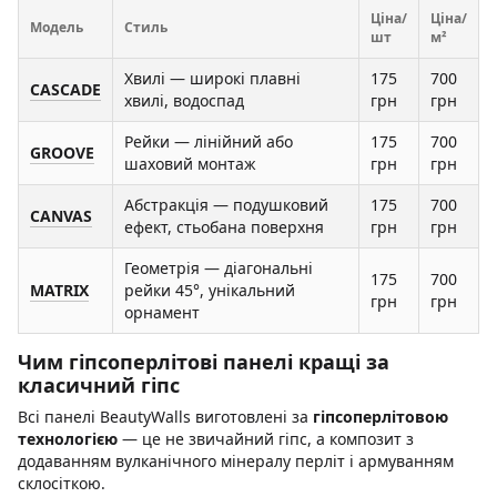
Ціна/
Ціна/
Модель
Стиль
шт
м²
Хвилі — широкі плавні
175
700
CASCADE
хвилі, водоспад
грн
грн
Рейки — лінійний або
175
700
GROOVE
шаховий монтаж
грн
грн
Абстракція — подушковий
175
700
CANVAS
ефект, стьобана поверхня
грн
грн
Геометрія — діагональні
175
700
MATRIX
рейки 45°, унікальний
грн
грн
орнамент
Чим гіпсоперлітові панелі кращі за
класичний гіпс
Всі панелі BeautyWalls виготовлені за
гіпсоперлітовою
технологією
— це не звичайний гіпс, а композит з
додаванням вулканічного мінералу перліт і армуванням
склосіткою.