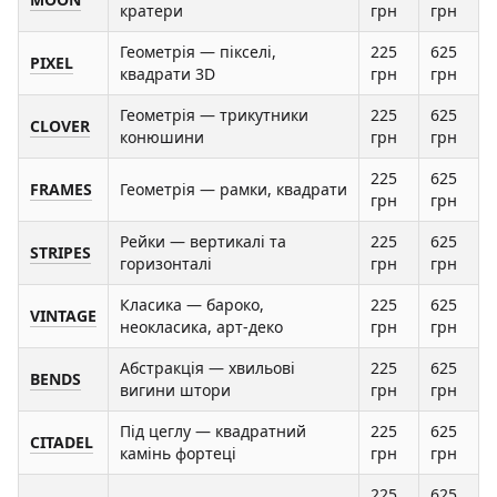
кратери
грн
грн
Геометрія — пікселі,
225
625
PIXEL
квадрати 3D
грн
грн
Геометрія — трикутники
225
625
CLOVER
конюшини
грн
грн
225
625
FRAMES
Геометрія — рамки, квадрати
грн
грн
Рейки — вертикалі та
225
625
STRIPES
горизонталі
грн
грн
Класика — бароко,
225
625
VINTAGE
неокласика, арт-деко
грн
грн
Абстракція — хвильові
225
625
BENDS
вигини штори
грн
грн
Під цеглу — квадратний
225
625
CITADEL
камінь фортеці
грн
грн
225
625