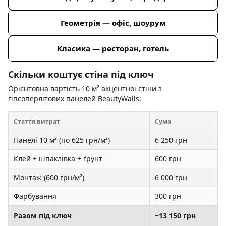
Геометрія — офіс, шоурум
Класика — ресторан, готель
Скільки коштує стіна під ключ
Орієнтовна вартість 10 м² акцентної стіни з
гіпсоперлітових панелей BeautyWalls:
Стаття витрат
Сума
Панелі 10 м² (по 625 грн/м²)
6 250 грн
Клей + шпаклівка + ґрунт
600 грн
Монтаж (600 грн/м²)
6 000 грн
Фарбування
300 грн
Разом під ключ
~13 150 грн