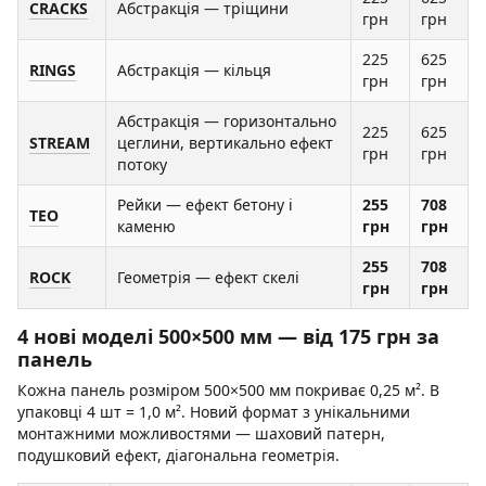
CRACKS
Абстракція — тріщини
грн
грн
225
625
RINGS
Абстракція — кільця
грн
грн
Абстракція — горизонтально
225
625
STREAM
цеглини, вертикально ефект
грн
грн
потоку
Рейки — ефект бетону і
255
708
TEO
каменю
грн
грн
255
708
ROCK
Геометрія — ефект скелі
грн
грн
4 нові моделі 500×500 мм — від 175 грн за
панель
Кожна панель розміром 500×500 мм покриває 0,25 м². В
упаковці 4 шт = 1,0 м². Новий формат з унікальними
монтажними можливостями — шаховий патерн,
подушковий ефект, діагональна геометрія.