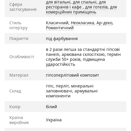
для вітальні
,
для спальні
,
для
Сфера
ресторанів і кафе
,
для готелів
,
для
застосування
комерційних приміщень
Стиль
Класичний
,
Неокласика
,
Ар-деко
,
інтер'єру
Романтичний
Покриття
під фарбування
в 2 рази легша за стандартні гіпсові
панелі, армована склосіткою, термін
Особливості
служби 50+ років, підвищена
ударостійкість
Матеріал
гіпсоперлітовий композит
гіпс, перліт, мінеральні
Склад
заповнювачі, армувальні
компоненти
Колір
білий
Країна
Україна
виробник