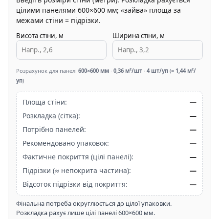
цілими панелями 600×600 мм; «зайва» площа за
межами стіни = підрізки.
Висота стіни, м
Ширина стіни, м
Розрахунок для панелі
600×600 мм
·
0,36 м²/шт
·
4 шт/уп
(=
1,44 м²/
уп
)
Площа стіни:
—
Розкладка (сітка):
—
Потрібно панелей:
—
Рекомендовано упаковок:
—
Фактичне покриття (цілі панелі):
—
Підрізки (≈ непокрита частина):
—
Відсоток підрізки від покриття:
—
Фінальна потреба округлюється до цілої упаковки.
Розкладка рахує лише цілі панелі 600×600 мм.