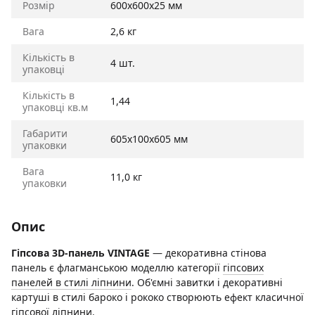
Розмір
600х600х25 мм
Вага
2,6 кг
Кількість в
4 шт.
упаковці
Кількість в
1,44
упаковці кв.м
Габарити
605х100х605 мм
упаковки
Вага
11,0 кг
упаковки
Опис
Гіпсова 3D-панель VINTAGE
— декоративна стінова
панель є флагманською моделлю категорії
гіпсових
панелей в стилі ліпнини
. Об'ємні завитки і декоративні
картуші в стилі бароко і рококо створюють ефект класичної
гіпсової ліпнини.