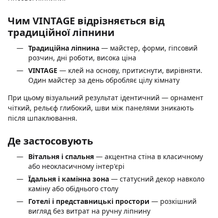
Чим VINTAGE відрізняється від
традиційної ліпнини
Традиційна ліпнина
— майстер, форми, гіпсовий
розчин, дні роботи, висока ціна
VINTAGE
— клей на основу, притиснути, вирівняти.
Один майстер за день обробляє цілу кімнату
При цьому візуальний результат ідентичний — орнамент
чіткий, рельєф глибокий, шви між панелями зникають
після шпаклювання.
Де застосовують
Вітальня і спальня
— акцентна стіна в класичному
або неокласичному інтер'єрі
Їдальня і камінна зона
— статусний декор навколо
каміну або обіднього столу
Готелі і представницькі простори
— розкішний
вигляд без витрат на ручну ліпнину