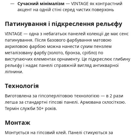
Сучасний мінімалізм
— VINTAGE як контрастний
акцент на одній стіні серед чистих поверхонь
Патинування і підкреслення рельєфу
VINTAGE — одна з небагатьох панелей колекції де має сенс
патинування. Після базового фарбування матовою
акриловою фарбою можна нанести сухим пензлем
металізовану фарбу (золото, бронза, срібло) по
виступаючих елементах орнаменту. Це підкреслює глибину
рельєфу і надає панелі справжній вигляд антикварної
ліпнини.
Технологія
Виготовлена за гіпсоперлітовою технологією — в 2 рази
легша за стандартні гіпсові панелі. Армована склосіткою.
Термін служби 50+ років.
Монтаж
Монтується на гіпсовий клей. Панелі стикуються за