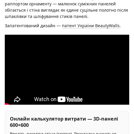
раппортом орнаменту — малюнок суміжних панелей
збігається і стіна виглядає як єдине суцільне полотно після
шпаклівки та шліфування стиків панелі.
Запатентований дизайн —
патент України BeautyWalls
.
Онлайн калькулятор витрати — 3D-панелі
600×600
Введіть розміри стіни (метри). Розкладка рахується