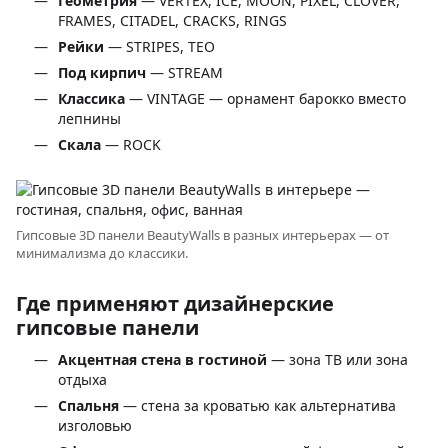
Геометрия
— VERTEX, ICE, MOON, PIXEL, CLOVER,
FRAMES, CITADEL, CRACKS, RINGS
Рейки
— STRIPES, TEO
Под кирпич
— STREAM
Классика
— VINTAGE — орнамент барокко вместо
лепнины
Скала
— ROCK
Гипсовые 3D панели BeautyWalls в разных интерьерах — от
минимализма до классики.
Где применяют дизайнерские
гипсовые панели
Акцентная стена в гостиной
— зона ТВ или зона
отдыха
Спальня
— стена за кроватью как альтернатива
изголовью