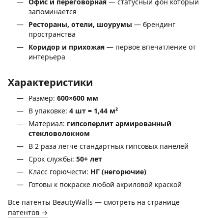
Офис и переговорная
— статусный фон который
запоминается
Рестораны, отели, шоурумы
— брендинг
пространства
Коридор и прихожая
— первое впечатление от
интерьера
Характеристики
Размер:
600×600 мм
В упаковке:
4 шт = 1,44 м²
Материал:
гипсоперлит армированный
стекловолокном
В 2 раза легче стандартных гипсовых панелей
Срок службы:
50+ лет
Класс горючести:
НГ (негорючие)
Готовы к покраске любой акриловой краской
Все патенты BeautyWalls —
смотреть на странице
патентов →