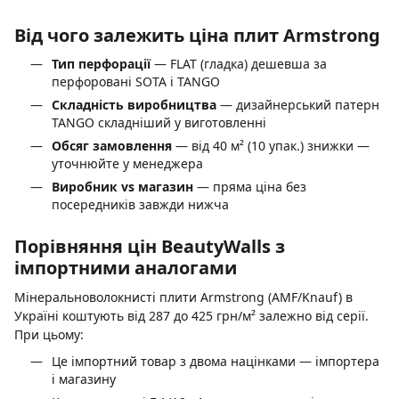
Від чого залежить ціна плит Armstrong
Тип перфорації
— FLAT (гладка) дешевша за
перфоровані SOTA і TANGO
Складність виробництва
— дизайнерський патерн
TANGO складніший у виготовленні
Обсяг замовлення
— від 40 м² (10 упак.) знижки —
уточнюйте у менеджера
Виробник vs магазин
— пряма ціна без
посередників завжди нижча
Порівняння цін BeautyWalls з
імпортними аналогами
Мінеральноволокнисті плити Armstrong (AMF/Knauf) в
Україні коштують від 287 до 425 грн/м² залежно від серії.
При цьому:
Це імпортний товар з двома націнками — імпортера
і магазину