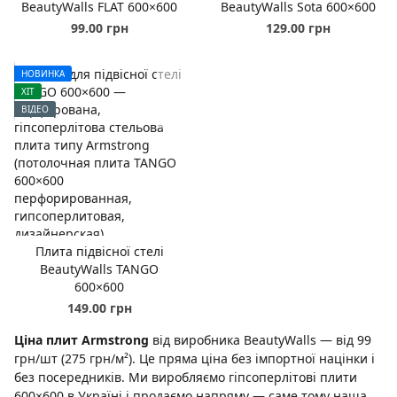
BeautyWalls FLAT 600×600
BeautyWalls Sota 600×600
99.00 грн
129.00 грн
НОВИНКА
ХІТ
ВІДЕО
Плита підвісної стелі
BeautyWalls TANGO
600×600
149.00 грн
Ціна плит Armstrong
від виробника BeautyWalls — від 99
грн/шт (275 грн/м²). Це пряма ціна без імпортної націнки і
без посередників. Ми виробляємо гіпсоперлітові плити
600×600 в Україні і продаємо напряму — саме тому наша