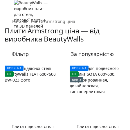
Каталог
Плити Armstrong ціна
Плити Armstrong ціна — від
виробника BeautyWalls
Фільтр
За популярністю
НОВИНКА
НОВИНКА
ХІТ
ХІТ
ВІДЕО
Плита підвісної стелі
Плита підвісної стелі