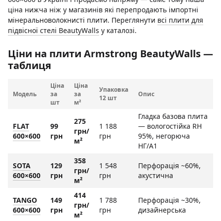
ціна нижча ніж у магазинів які перепродають імпортні
мінеральноволокнисті плити. Переглянути
всі плити для
підвісної стелі BeautyWalls
у каталозі.
Ціни на плити Armstrong BeautyWalls —
таблиця
Ціна
Ціна
Упаковка
Модель
за
за
Опис
12 шт
шт
м²
Гладка базова плита
275
FLAT
99
1 188
— вологостійка RH
грн/
600×600
грн
грн
95%, негорюча
м²
НГ/A1
358
SOTA
129
1 548
Перфорація ~60%,
грн/
600×600
грн
грн
акустична
м²
414
TANGO
149
1 788
Перфорація ~30%,
грн/
600×600
грн
грн
дизайнерська
м²