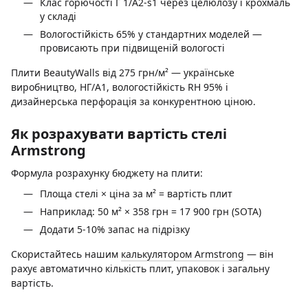
Клас горючості Г 1/A2-s1 через целюлозу і крохмаль
у складі
Вологостійкість 65% у стандартних моделей —
провисають при підвищеній вологості
Плити BeautyWalls від 275 грн/м² — українське
виробництво, НГ/A1, вологостійкість RH 95% і
дизайнерська перфорація за конкурентною ціною.
Як розрахувати вартість стелі
Armstrong
Формула розрахунку бюджету на плити:
Площа стелі × ціна за м² = вартість плит
Наприклад: 50 м² × 358 грн = 17 900 грн (SOTA)
Додати 5-10% запас на підрізку
Скористайтесь нашим
калькулятором Armstrong
— він
рахує автоматично кількість плит, упаковок і загальну
вартість.