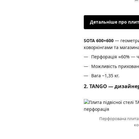
Детальніше про плит
SOTA 600×600
— геометрич
коворкінгами та магазин
Перфорація ≈60% — ч
Можливість приховано
Вага ~1,35 кг.
2. TANGO — дизайнер
Перфорована плита 
ко