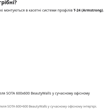
рібні?
кі монтуються в касетні системи профілів
T-24 (Armstrong)
.
теля SOTA 600×600 BeautyWalls у сучасному офісному інтер'єрі.