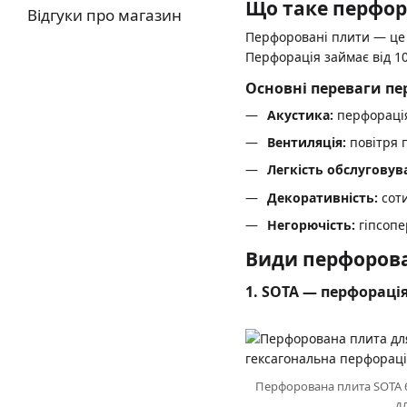
Що таке перфоро
Відгуки про магазин
Перфоровані плити — це 
Перфорація займає від 10
Основні переваги п
Акустика:
перфорація
Вентиляція:
повітря п
Легкість обслуговув
Декоративність:
соти
Негорючість:
гіпсопе
Види перфорова
1. SOTA — перфорація
Перфорована плита SOTA 6
дл