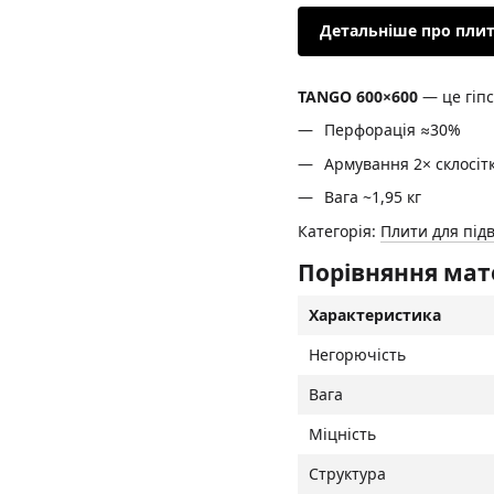
Детальніше про пли
TANGO 600×600
— це гіпс
Перфорація ≈30%
Армування 2× склосіт
Вага ~1,95 кг
Категорія:
Плити для підв
Порівняння мате
Характеристика
Негорючість
Вага
Міцність
Структура