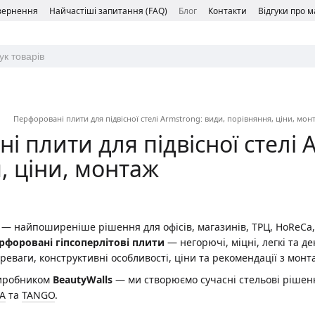
овернення
Найчастіші запитання (FAQ)
Блог
Контакти
Відгуки про 
Перфоровані плити для підвісної стелі Armstrong: види, порівняння, ціни, мон
і плити для підвісної стелі 
, ціни, монтаж
м — найпоширеніше рішення для офісів, магазинів, ТРЦ, HoReCa, 
рфоровані гіпсоперлітові плити
— негорючі, міцні, легкі та де
реваги, конструктивні особливості, ціни та рекомендації з монт
виробником
BeautyWalls
— ми створюємо сучасні стельові рішенн
A
та
TANGO
.