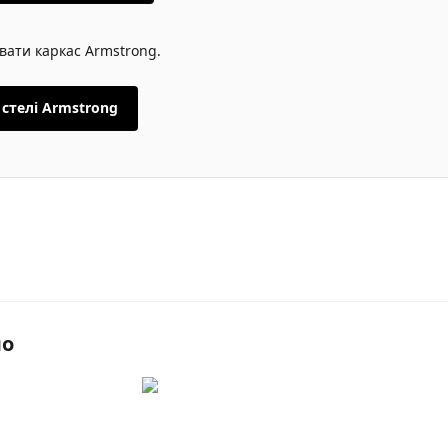
вати каркас Armstrong.
 стелі Armstrong
мо