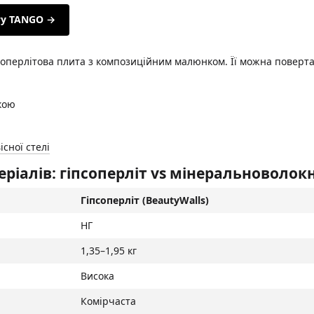
ту TANGO →
оперлітова плита з композиційним малюнком. Її можна повертати
кою
існої стелі
ріалів: гіпсоперліт vs мінеральноволок
Гіпсоперліт (BeautyWalls)
НГ
1,35–1,95 кг
Висока
Комірчаста