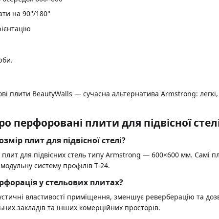
ти на 90°/180°
рієнтацію
рби.
ві плити BeautyWalls — сучасна альтернатива Armstrong: легкі
ро перфоровані плити для підвісної стел
мір плит для підвісної стелі?
лит для підвісних стель типу Armstrong — 600×600 мм. Самі 
модульну систему профілів T-24.
ерфорація у стельових плитах?
стичні властивості приміщення, зменшує реверберацію та дозв
льних закладів та інших комерційних просторів.