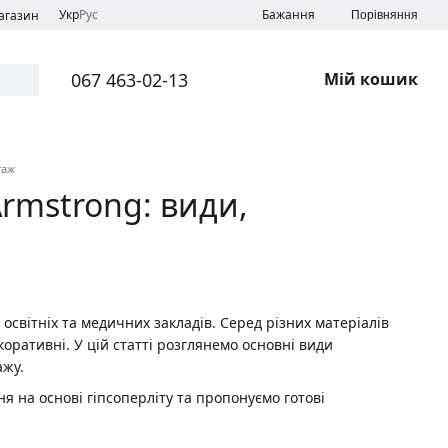
Укр
Рус
Бажання
магазин
Порівняння
067 463-02-13
Мій кошик
таж
Armstrong: види,
освітніх та медичних закладів. Серед різних матеріалів
коративні. У цій статті розглянемо основні види
ажу.
я на основі гіпсоперліту та пропонуємо готові