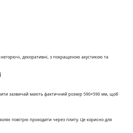
, негорючі, декоративні, з покращеною акустикою та
і
плити зазвичай мають фактичний розмір 590×590 мм, щоб
оляє повітрю проходити через плиту. Це корисно для