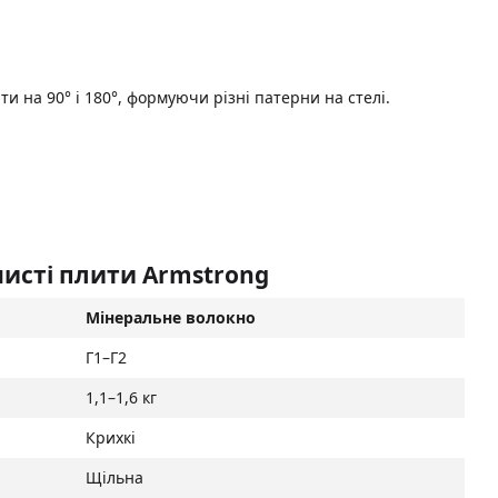
 на 90° і 180°, формуючи різні патерни на стелі.
нисті плити Armstrong
Мінеральне волокно
Г1–Г2
1,1–1,6 кг
Крихкі
Щільна