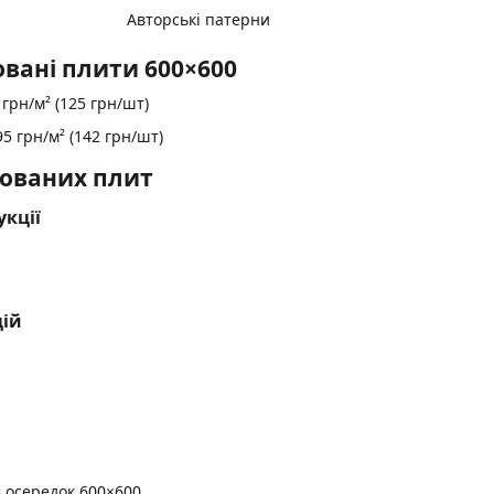
Авторські патерни
овані плити 600×600
 грн/м² (125 грн/шт)
95 грн/м² (142 грн/шт)
ованих плит
укції
цій
 осередок 600×600