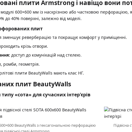
вані плити Armstrong і навіщо вони пот
модулі 600×600 мм із наскрізною або частковою перфорацією, я
% до 40% поверхні, залежно від моделі.
ерфорованих плит
 зменшує реверберацію та покращує комфорт у приміщенні.
роходить крізь отвори.
ання:
доступ до комунікацій над стелею.
, ромби, геометрія.
рлітові плити BeautyWalls мають клас НГ.
них плит BeautyWalls
 типу «сота» для сучасних інтер'єрів
00×600 BeautyWalls з гексагональною перфорацією
Підвісна с
я підвісної стелі Armstrong.