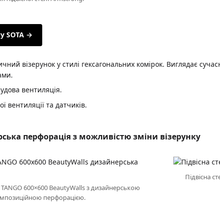
у SOTA →
ний візерунок у стилі гексагональних комірок. Виглядає сучасн
ами.
удова вентиляція.
ї вентиляції та датчиків.
ська перфорація з можливістю зміни візерунку
Підвісна с
TANGO 600×600 BeautyWalls з дизайнерською
мпозиційною перфорацією.