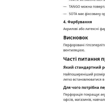
TANGO можна поверта
SOTA має фіксовану о
4. Фарбування
Акрилові або латексні фа
Висновок
Перфоровані гіпсоперліто
вентиляцією.
Часті питання п
Який стандартний роз
Найпоширеніший розмір п
легко встановлюватися в 
Для чого потрібна п
Перфорація покращує аку
офісів, магазинів, навча