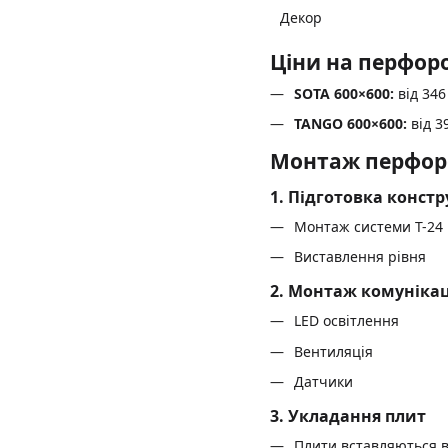
Декор
Ціни на перфор
SOTA 600×600:
від 346
TANGO 600×600:
від 3
Монтаж перфор
1. Підготовка констр
Монтаж системи T-24
Виставлення рівня
2. Монтаж комуніка
LED освітлення
Вентиляція
Датчики
3. Укладання плит
Плити вставляються в