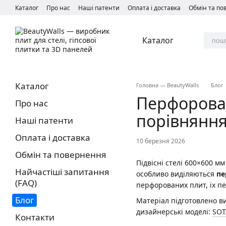
Перейти до основного контенту
Каталог
Про нас
Наші патенти
Оплата і доставка
Обмін та п
Каталог
Каталог
Головна — BeautyWalls
Блог
Перфорован
Про нас
порівняння
Наші патенти
Оплата і доставка
10 березня 2026
Обмін та повернення
Підвісні стелі 600×600 м
Найчастіші запитання
особливо виділяються
пе
(FAQ)
перфорованих плит, їх пе
Блог
Матеріал підготовлено 
дизайнерські моделі:
SOT
Контакти