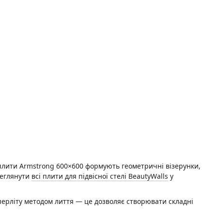
плити Armstrong 600×600 формують геометричні візерунки,
реглянути
всі плити для підвісної стелі BeautyWalls
у
перліту методом лиття — це дозволяє створювати складні