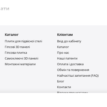
вати
к різної орієнтації плит при монтажі.
Каталог
Клієнтам
Плити для підвісної стелі
Вхід до кабінету
ого комплекту плит.
Гіпсові 3D панелі
Каталог
Гіпсова плитка
Про нас
TA
Самоклеючі 3D панелі
Наші патенти
Монтажні матеріали
Оплата і доставка
ують акустику приміщення завдяки перфорації ~60%.
Обмін та повернення
Найчастіші запитання (FAQ)
Блог
Контакти
Відгуки про магазин
Ми в соцмережах