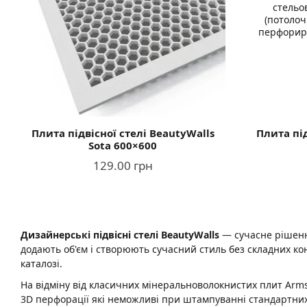
Плита підвісної стелі BeautyWalls
Плита під
Sota 600×600
129.00 грн
Дизайнерські підвісні стелі BeautyWalls
— сучасне рішенн
додають об'єм і створюють сучасний стиль без складних кон
каталозі.
На відміну від класичних мінеральноволокнистих плит Arms
3D перфорації які неможливі при штампуванні стандартних