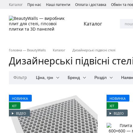
Перейти до основного контенту
Каталог
Про нас
Наші патенти
Оплата і доставка
Обмін та п
Каталог
Головна — BeautyWalls
Каталог
Дизайнерські підвісні стелі
Дизайнерські підвісні сте
Фільтр
Ціна, грн
Бренд
Розділ
Наявн
НОВИНКА
НОВИНКА
ХІТ
ХІТ
ВІДЕО
ВІДЕО