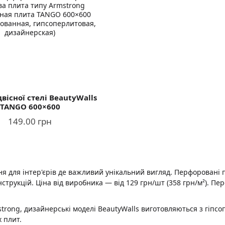
вісної стелі BeautyWalls
TANGO 600×600
149.00 грн
я для інтер'єрів де важливий унікальний вигляд. Перфоровані 
струкцій. Ціна від виробника — від 129 грн/шт (358 грн/м²). Пе
trong, дизайнерські моделі BeautyWalls виготовляються з гіпсо
 плит.