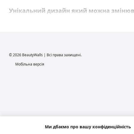
Унікальний дизайн який можна зміню
Плити TANGO
дозволяють змінювати вигляд стелі за рахуно
симетричний строгий малюнок
динамічні геометричні композиції
сучасний дизайнерський стиль
© 2026 BeautyWalls | Всі права захищені.
Фактично ви отримуєте кілька варіантів дизайну з одн
Мобільна версія
Перфоровані дизайнерські рішення SO
Плити SOTA
створюють легкий сучасний вигляд та покращ
ефект "повітряної" стелі
покращення акустики і зменшення відлуння
сучасний мінімалістичний дизайн
краща вентиляція приміщення
Ми дбаємо про вашу конфіденційність
Що обрати: TANGO чи SOTA?