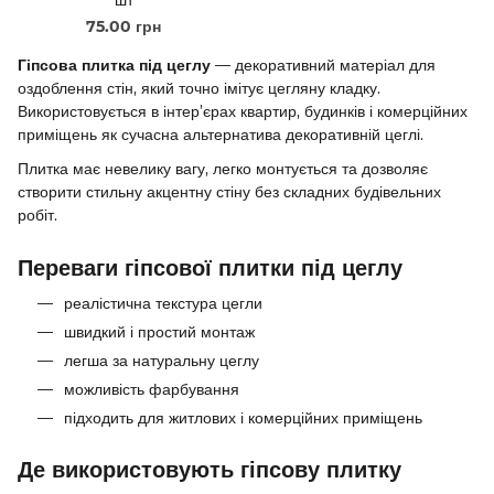
шт
75.00 грн
Гіпсова плитка під цеглу
— декоративний матеріал для
оздоблення стін, який точно імітує цегляну кладку.
Використовується в інтер’єрах квартир, будинків і комерційних
приміщень як сучасна альтернатива декоративній цеглі.
Плитка має невелику вагу, легко монтується та дозволяє
створити стильну акцентну стіну без складних будівельних
робіт.
Переваги гіпсової плитки під цеглу
реалістична текстура цегли
швидкий і простий монтаж
легша за натуральну цеглу
можливість фарбування
підходить для житлових і комерційних приміщень
Де використовують гіпсову плитку