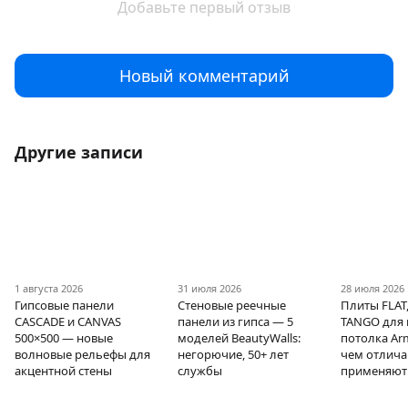
Добавьте первый отзыв
Новый комментарий
Другие записи
1 августа 2026
31 июля 2026
28 июля 2026
Гипсовые панели
Стеновые реечные
Плиты FLAT,
CASCADE и CANVAS
панели из гипса — 5
TANGO для 
500×500 — новые
моделей BeautyWalls:
потолка Ar
волновые рельефы для
негорючие, 50+ лет
чем отлича
акцентной стены
службы
применяют