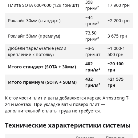
358
Плита SOTA 600×600 (129 грн/шт)
17 900 грн
грн/м²
~44
Роклайт 30мм (стандарт)
~2 200 грн
грн/м²
73,50
Роклайт 50мм (премиум)
3 675 грн
грн/м²
Дюбели тарельчатые (если
~3-5
~1 000-1
крепление к потолку)
грн/шт
500 грн
402
~20 100
Итого стандарт (SOTA + 30мм)
грн/м²
грн
432
~21 575
Итого премиум (SOTA + 50мм)
грн/м²
грн
К стоимости плит и ваты добавляется каркас Armstrong T-
24 и монтаж. При укладке ваты поверх плит —
дополнительной оплаты труда не требуется.
Технические характеристики системы
Стандарт
Премиум