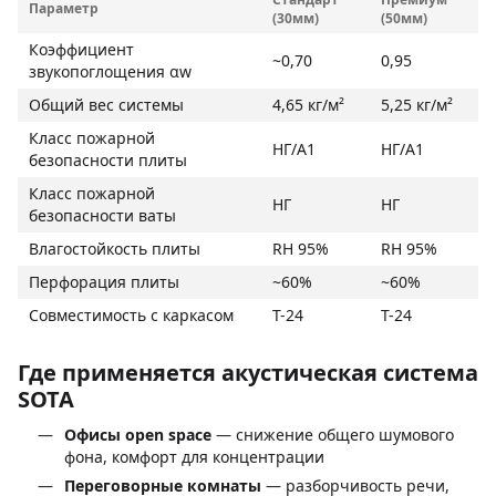
Параметр
(30мм)
(50мм)
Коэффициент
~0,70
0,95
звукопоглощения αw
Общий вес системы
4,65 кг/м²
5,25 кг/м²
Класс пожарной
НГ/A1
НГ/A1
безопасности плиты
Класс пожарной
НГ
НГ
безопасности ваты
Влагостойкость плиты
RH 95%
RH 95%
Перфорация плиты
~60%
~60%
Совместимость с каркасом
T-24
T-24
Где применяется акустическая система
SOTA
Офисы open space
— снижение общего шумового
фона, комфорт для концентрации
Переговорные комнаты
— разборчивость речи,