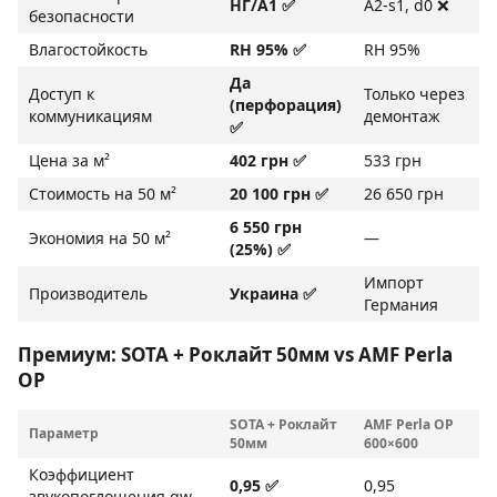
НГ/A1 ✅
A2-s1, d0 ❌
безопасности
Влагостойкость
RH 95% ✅
RH 95%
Да
Доступ к
Только через
(перфорация)
коммуникациям
демонтаж
✅
Цена за м²
402 грн ✅
533 грн
Стоимость на 50 м²
20 100 грн ✅
26 650 грн
6 550 грн
Экономия на 50 м²
—
(25%) ✅
Импорт
Производитель
Украина ✅
Германия
Премиум: SOTA + Роклайт 50мм vs AMF Perla
OP
SOTA + Роклайт
AMF Perla OP
Параметр
50мм
600×600
Коэффициент
0,95 ✅
0,95
звукопоглощения αw