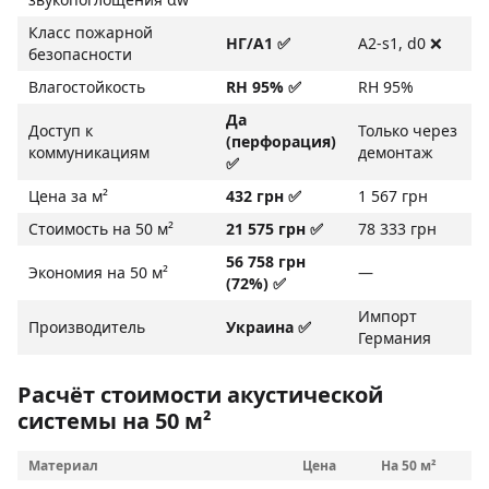
Класс пожарной
НГ/A1 ✅
A2-s1, d0 ❌
безопасности
Влагостойкость
RH 95% ✅
RH 95%
Да
Доступ к
Только через
(перфорация)
коммуникациям
демонтаж
✅
Цена за м²
432 грн ✅
1 567 грн
Стоимость на 50 м²
21 575 грн ✅
78 333 грн
56 758 грн
Экономия на 50 м²
—
(72%) ✅
Импорт
Производитель
Украина ✅
Германия
Расчёт стоимости акустической
системы на 50 м²
Материал
Цена
На 50 м²