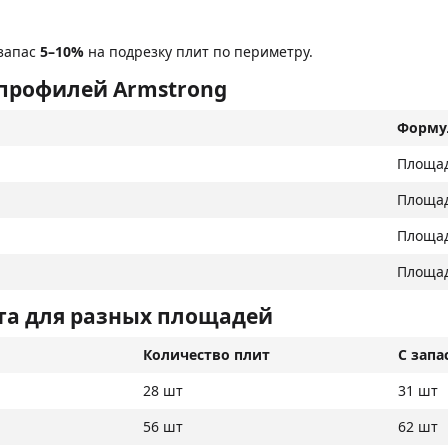
 запас
5–10%
на подрезку плит по периметру.
профилей Armstrong
Форму
Площад
Площад
Площад
Площад
та для разных площадей
Количество плит
С запа
28 шт
31 шт
56 шт
62 шт