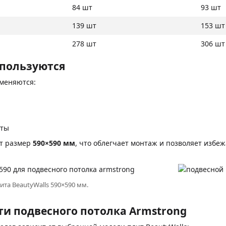
84 шт
93 шт
139 шт
153 шт
278 шт
306 шт
спользуются
именяются:
иты
т размер
590×590 мм
, что облегчает монтаж и позволяет избе
ита BeautyWalls 590×590 мм.
ти подвесного потолка Armstrong