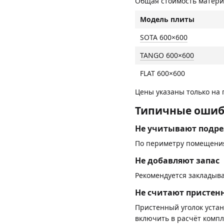
Общая стоимость материа
Модель плиты
SOTA 600×600
TANGO 600×600
FLAT 600×600
Цены указаны только на 
Типичные ошиб
Не учитывают подре
По периметру помещения 
Не добавляют запас
Рекомендуется закладыв
Не считают пристен
Пристенный уголок устан
включить в расчёт компл