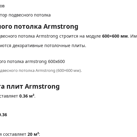
ов
ятор подвесного потолка
ого потолка Armstrong
весного потолка Armstrong строится на модуле
600×600 мм
. И
ваются декоративные потолочные плиты.
двесного потолка Armstrong (600×600 мм).
а плит Armstrong
ставляет
0.36 м²
.
.36
я составляет
20 м²
: