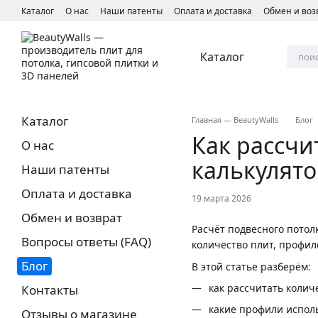
Перейти к основному контенту
Каталог
О нас
Наши патенты
Оплата и доставка
Обмен и воз
Каталог
Каталог
Главная — BeautyWalls
Блог
Как рассчи
О нас
калькулят
Наши патенты
Оплата и доставка
19 марта 2026
Обмен и возврат
Расчёт подвесного потол
Вопросы ответы (FAQ)
количество плит, профил
Блог
В этой статье разберём:
как рассчитать колич
Контакты
какие профили исполь
Отзывы о магазине