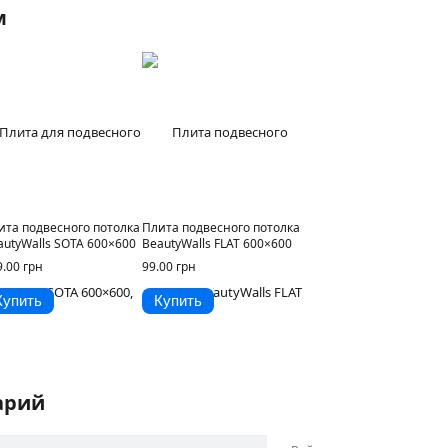
м
ита подвесного потолка
Плита подвесного потолка
autyWalls SOTA 600×600
BeautyWalls FLAT 600×600
9.00 грн
99.00 грн
Купить
Купить
арий