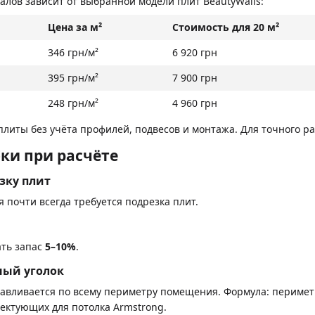
лов зависит от выбранной модели плит BeautyWalls:
Цена за м²
Стоимость для 20 м²
346 грн/м²
6 920 грн
395 грн/м²
7 900 грн
248 грн/м²
4 960 грн
плиты без учёта профилей, подвесов и монтажа. Для точного р
ки при расчёте
зку плит
почти всегда требуется подрезка плит.
ать запас
5–10%
.
ный уголок
авливается по всему периметру помещения. Формула: периметр 
ектующих для потолка Armstrong.