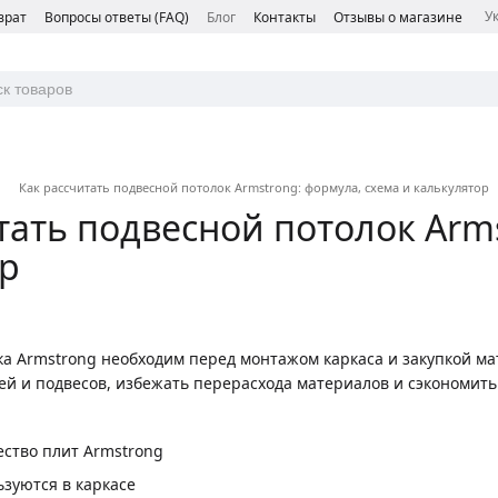
У
врат
Вопросы ответы (FAQ)
Блог
Контакты
Отзывы о магазине
Как рассчитать подвесной потолок Armstrong: формула, схема и калькулятор
тать подвесной потолок Arms
ор
ка Armstrong необходим перед монтажом каркаса и закупкой м
ей и подвесов, избежать перерасхода материалов и сэкономить
ество плит Armstrong
зуются в каркасе