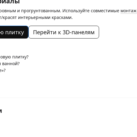
риалы
ровным и прогрунтованным. Используйте совместимые
монтаж
/красят интерьерными красками.
ю плитку
Перейти к 3D-панелям
овую плитку?
я ванной?
е»?
м