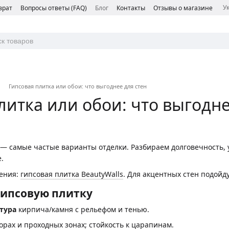
У
врат
Вопросы ответы (FAQ)
Блог
Контакты
Отзывы о магазине
Гипсовая плитка или обои: что выгоднее для стен
литка или обои: что выгодне
— самые частые варианты отделки. Разбираем долговечность, 
.
ения:
гипсовая плитка BeautyWalls
. Для акцентных стен подойд
гипсовую плитку
тура
кирпича/камня с рельефом и тенью.
орах и проходных зонах; стойкость к царапинам.