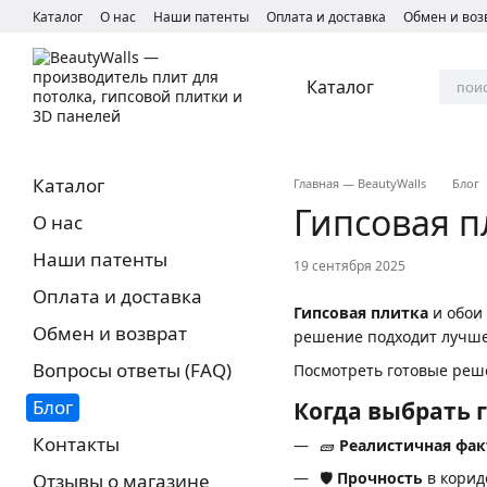
Перейти к основному контенту
Каталог
О нас
Наши патенты
Оплата и доставка
Обмен и воз
Каталог
Каталог
Главная — BeautyWalls
Блог
Гипсовая п
О нас
Наши патенты
19 сентября 2025
Оплата и доставка
Гипсовая плитка
и обои 
Обмен и возврат
решение подходит лучше
Вопросы ответы (FAQ)
Посмотреть готовые реш
Блог
Когда выбрать 
Контакты
🧱
Реалистичная фак
🛡️
Прочность
в корид
Отзывы о магазине