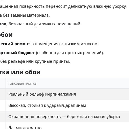
рашенная поверхность переносит деликатную влажную уборку.
а
без замены материала.
тав
, безопасный для жилых помещений.
обои
еский ремонт
в помещениях с низким износом.
артовый бюджет
(особенно для простых решений).
без рельефа или крупные принты.
тка или обои
Гипсовая плитка
Реальный рельеф кирпича/камня
Высокая, стойкая к ударам/царапинам
Окрашенная поверхность — бережная влажная уборка
Да, многократно