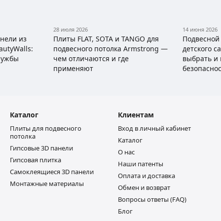
28 июля 2026
14 июня 2026
нели из
Плиты FLAT, SOTA и TANGO для
Подвесной
autyWalls:
подвесного потолка Armstrong —
детского с
лужбы
чем отличаются и где
выбрать и
применяют
безопасно
Каталог
Клиентам
Плиты для подвесного
Вход в личный кабинет
потолка
Каталог
Гипсовые 3D панели
О нас
Гипсовая плитка
Наши патенты
Самоклеящиеся 3D панели
Оплата и доставка
Монтажные материалы
Обмен и возврат
Вопросы ответы (FAQ)
Блог