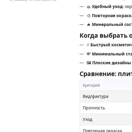
🧽
Удобный уход
: ок
🎨
Повторная окраск
🔥
Минеральный сос
Когда выбрать 
⚡
Быстрый косметич
💸
Минимальный ст
🖼️
Плоские дизайны
Сравнение: пли
Критерий
Вид/фактура
Прочность
Уход
Повторная окраска