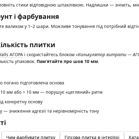
повніть стики відповідною шпаклівкою. Надлишки — зніміть, мі
ґрунт і фарбування
йте валиком у 1–2 шари. Можливе тонування під потрібний відт
ількість плитки
alls АГОРА
і скористайтесь блоком
«Калькулятор витрати — АГ
лькість упаковок.
Пам’ятайте про шов 10 мм
.
о погано підготовлена основа
10 мм або > 10 мм — порушує «цегляний» ритм
д конкретну основу
у — зниження адгезії та нерівномірність тону
тті
Чим фарбувати плитку
Гіпсова плитка в інтер’єрі
Ката