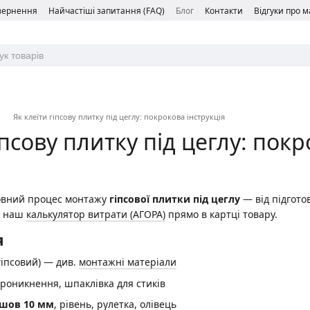
овернення
Найчастіші запитання (FAQ)
Блог
Контакти
Відгуки про 
Як клеїти гіпсову плитку під цеглу: покрокова інструкція
іпсову плитку під цеглу: покр
повний процес монтажу
гіпсової плитки під цеглу
— від підгото
ез наш
калькулятор витрати (АГОРА)
прямо в картці товару.
я
гіпсовий) — див.
монтажні матеріали
проникнення, шпаклівка для стиків
шов 10 мм
, рівень, рулетка, олівець