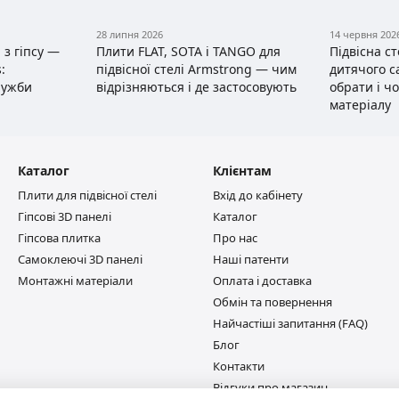
28 липня 2026
14 червня 202
 з гіпсу —
Плити FLAT, SOTA і TANGO для
Підвісна с
:
підвісної стелі Armstrong — чим
дитячого с
лужби
відрізняються і де застосовують
обрати і ч
матеріалу
Каталог
Клієнтам
Плити для підвісної стелі
Вхід до кабінету
Гіпсові 3D панелі
Каталог
Гіпсова плитка
Про нас
Самоклеючі 3D панелі
Наші патенти
Монтажні матеріали
Оплата і доставка
Обмін та повернення
Найчастіші запитання (FAQ)
Блог
Контакти
Відгуки про магазин