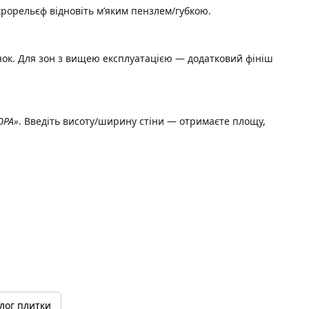
крорельєф відновіть м’яким пензлем/губкою.
інок. Для зон з вищею експлуатацією — додатковий фініш
ОРА»
. Введіть висоту/ширину стіни — отримаєте площу,
лог плитки