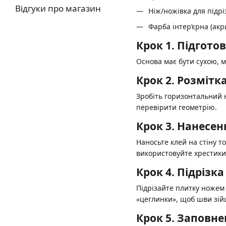
Відгуки про магазин
Ніж/ножівка для підр
Фарба інтер’єрна (акр
Крок 1. Підгото
Основа має бути сухою, 
Крок 2. Розмітк
Зробіть горизонтальний н
перевірити геометрію.
Крок 3. Нанесен
Наносьте клей на стіну 
використовуйте хрестики
Крок 4. Підрізк
Підрізайте плитку ножем 
«цеглинки», щоб шви зій
Крок 5. Заповне