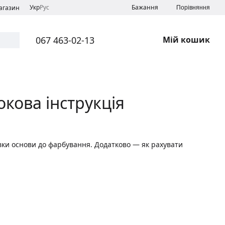
Укр
Рус
Бажання
магазин
Порівняння
067 463-02-13
Мій кошик
окова інструкція
вки основи до фарбування. Додатково — як рахувати