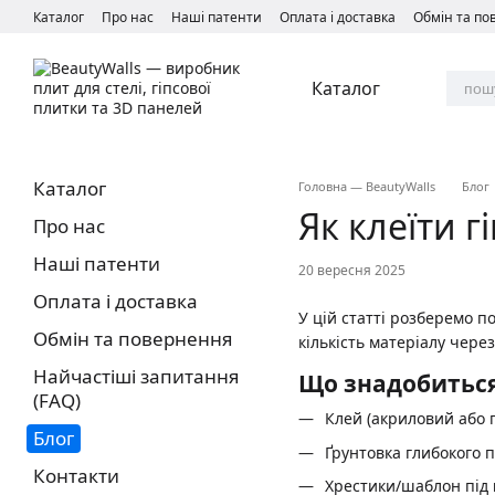
Перейти до основного контенту
Каталог
Про нас
Наші патенти
Оплата і доставка
Обмін та п
Каталог
Каталог
Головна — BeautyWalls
Блог
Як клеїти г
Про нас
Наші патенти
20 вересня 2025
Оплата і доставка
У цій статті розберемо 
Обмін та повернення
кількість матеріалу чер
Найчастіші запитання
Що знадобитьс
(FAQ)
Клей (акриловий або 
Блог
Ґрунтовка глибокого 
Контакти
Хрестики/шаблон під