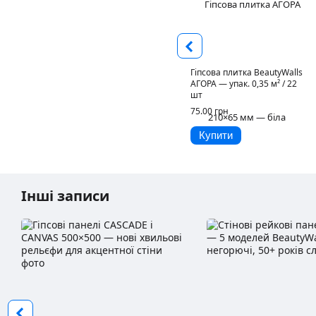
Гіпсова плитка BeautyWalls
АГОРА — упак. 0,35 м² / 22
шт
75.00 грн
Купити
Інші записи