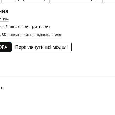
ння
итка»
клей, шпаклівки, ґрунтовки)
3D панелі, плитка, підвісна стеля
ОРА
Переглянути всі моделі
мо