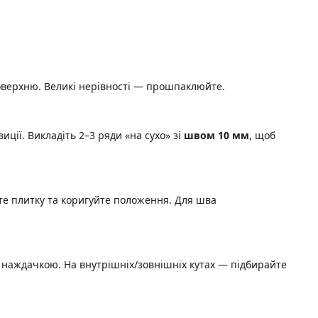
поверхню. Великі нерівності — прошпаклюйте.
ції. Викладіть 2–3 ряди «на сухо» зі
швом 10 мм
, щоб
те плитку та коригуйте положення. Для шва
ь наждачкою. На внутрішніх/зовнішніх кутах — підбирайте