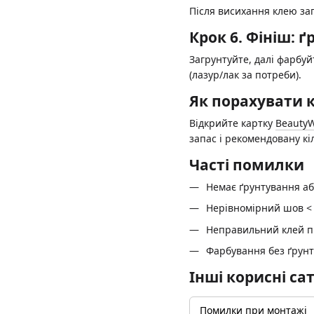
Після висихання клею за
Крок 6. Фініш: 
Загрунтуйте, далі фарбу
(лазур/лак за потреби).
Як порахувати к
Відкрийте картку
BeautyW
запас і рекомендовану кі
Часті помилки
Немає ґрунтування аб
Нерівномірний шов < 
Неправильний клей пі
Фарбування без ґрунт
Інші корисні са
Помилки при монтажі