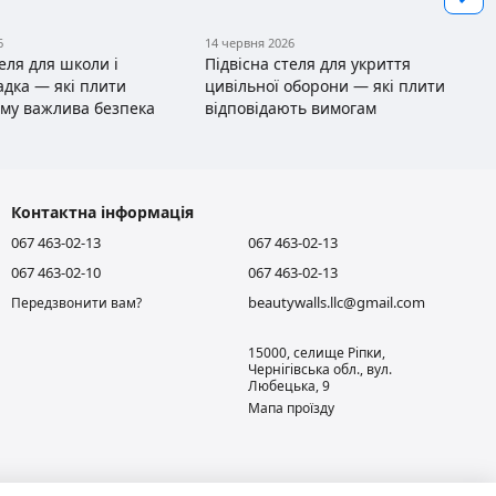
6
14 червня 2026
теля для школи і
Підвісна стеля для укриття
адка — які плити
цивільної оборони — які плити
ому важлива безпека
відповідають вимогам
Контактна інформація
067 463-02-13
067 463-02-13
067 463-02-10
067 463-02-13
beautywalls.llc@gmail.com
Передзвонити вам?
15000, селище Ріпки,
Чернігівська обл., вул.
Любецька, 9
Мапа проїзду