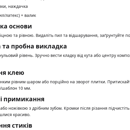
ізки, наждачка
ил/латекс) + валик
вка основи
міцною та рівною. Видаліть пил та відшарування, заґрунтуйте 
а та пробна викладка
ульовий рівень. Зручно вести кладку від кута або центру компози
ня клею
тонким рівним шаром або порційно на зворот плитки. Притискай
/шаблон 10 мм.
а і примикання
або ножівкою з дрібним зубом. Кромки після різання підчистіт
шлися красиво.
ння стиків