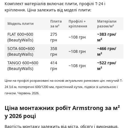
Комплект матеріалів включає плити, профілі T-24 і
кріплення. Ціна залежить від моделі плити:
Плита
Профілі +
Матеріали
Модель плити
за м²
кріплення
разом/м²
FLAT 600×600
275
~383 грн/
~108 грн
(BeautyWalls)
грн
м²
SOTA 600×600
358
~466 грн/
~108 грн
(BeautyWalls)
грн
м²
TANGO 600×600
414
~522 грн/
~108 грн
(BeautyWalls)
грн
м²
Ціни на профілі розраховані на основі актуальних ринкових цін: несучий T-
24 3,6 м, поперечні 600/1200 мм, пристінний кутик, підвіси зі шпилькою і
гачком. Червень 2026.
Ціна монтажних робіт Armstrong за м²
у 2026 році
Вартість монтажу залежить від міста, обсягу і виконавця.