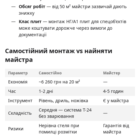
Обсяг робіт
— від 50 м² майстри зазвичай дають
знижку
Клас плит
— монтаж НГ/A1 плит для спецоб'єктів
може коштувати дорожче через вимоги до
документації
Самостійний монтаж vs найняти
майстра
Параметр
Самостійно
Майстер
Економія
~6 260 грн на 20 м²
—
Час
1-2 дні
4-5 годин
Інструмент
Рівень, дриль, ножівка
Є у майстра
Середня — система T-24
Складність
—
без зварювання
Нерівна стеля при
Гарантія від
Ризики
помилці розмітки
майстра