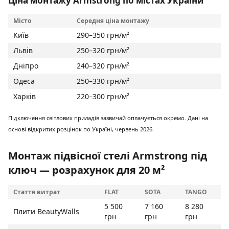
Ціна монтажу Armstrong по містах України
Місто
Середня ціна монтажу
Київ
290–350 грн/м²
Львів
250–320 грн/м²
Дніпро
240–320 грн/м²
Одеса
250–330 грн/м²
Харків
220–300 грн/м²
Підключення світлових приладів зазвичай оплачується окремо. Дані на
основі відкритих розцінок по Україні, червень 2026.
Монтаж підвісної стелі Armstrong під
ключ — розрахунок для 20 м²
Стаття витрат
FLAT
SOTA
TANGO
5 500
7 160
8 280
Плити BeautyWalls
грн
грн
грн