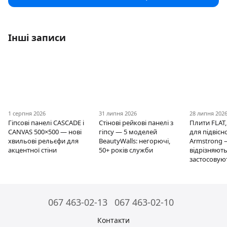
Інші записи
1 серпня 2026
31 липня 2026
28 липня 202
Гіпсові панелі CASCADE і
Стінові рейкові панелі з
Плити FLAT,
CANVAS 500×500 — нові
гіпсу — 5 моделей
для підвісно
хвильові рельєфи для
BeautyWalls: негорючі,
Armstrong 
акцентної стіни
50+ років служби
відрізняють
застосовую
067 463-02-13
067 463-02-10
Контакти