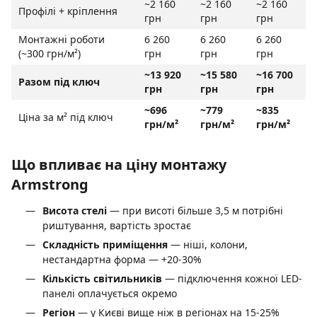
~2 160
~2 160
~2 160
Профілі + кріплення
грн
грн
грн
Монтажні роботи
6 260
6 260
6 260
(~300 грн/м²)
грн
грн
грн
~13 920
~15 580
~16 700
Разом під ключ
грн
грн
грн
~696
~779
~835
Ціна за м² під ключ
грн/м²
грн/м²
грн/м²
Що впливає на ціну монтажу
Armstrong
Висота стелі
— при висоті більше 3,5 м потрібні
риштування, вартість зростає
Складність приміщення
— ніші, колони,
нестандартна форма — +20-30%
Кількість світильників
— підключення кожної LED-
панелі оплачується окремо
Регіон
— у Києві вище ніж в регіонах на 15-25%