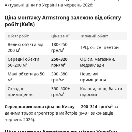
Актуальні ціни по Україні на червень 2026:
Ціна монтажу Armstrong залежно від обсягу
робіт (Київ)
Обсяг робіт
Ціна за м²
Типовий об'єкт
Великі об'єкти від
180–250
ТРЦ, офісні центри
200 м²
грн/м²
Середні об'єкти
250–320
Офіси, магазини,
50–200 м²
грн/м²
медзаклади
Малі об'єкти до 50
300–380
Невеликі
м²
грн/м²
приміщення
Складні
350–500+
Колони, ніші, багато
приміщення
грн/м²
підрізки
Середньоринкова ціна по Києву — 290–314 грн/м²
за
даними трьох агрегаторів майстрів (848+ виконавців,
червень 2026).