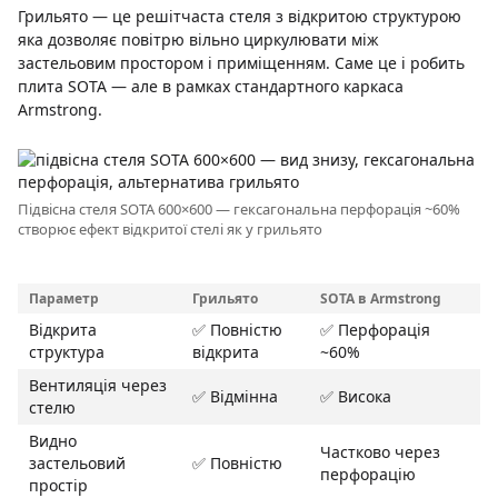
Грильято — це решітчаста стеля з відкритою структурою
яка дозволяє повітрю вільно циркулювати між
застельовим простором і приміщенням. Саме це і робить
плита SOTA — але в рамках стандартного каркаса
Armstrong.
Підвісна стеля SOTA 600×600 — гексагональна перфорація ~60%
створює ефект відкритої стелі як у грильято
Параметр
Грильято
SOTA в Armstrong
Відкрита
✅ Повністю
✅ Перфорація
структура
відкрита
~60%
Вентиляція через
✅ Відмінна
✅ Висока
стелю
Видно
Частково через
застельовий
✅ Повністю
перфорацію
простір