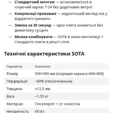
Стандартний монтаж
— встановлюється в
існуючий каркас T-24 без додаткових витрат
Комунікації приховані
— акуратніший вигляд ніж у
відкритого грильято
Заміна за 30 секунд
— одна плита знімається без
демонтажу сусідніх
Можна комбінувати
— SOTA в зонах вентиляції +
стандартні плити в решті стелі
Технічні характеристики SOTA
Параметр
Значення
Розмір
590×590 мм (осередок каркаса 600×600)
Перфорація
~60% (гексагональна)
Товщина
≈12,5 мм
Вага
~1,35 кг
Матеріал
Гіпсоперліт + 2× склосітка
Негорючість
НГ/A1