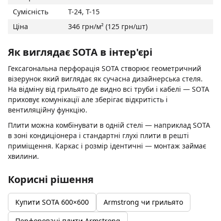
Сумісність
T-24, T-15
Ціна
346 грн/м² (125 грн/шт)
Як виглядає SOTA в інтер'єрі
Гексагональна перфорація SOTA створює геометричний
візерунок який виглядає як сучасна дизайнерська стеля.
На відміну від грильято де видно всі труби і кабелі — SOTA
приховує комунікації але зберігає відкритість і
вентиляційну функцію.
Плити можна комбінувати в одній стелі — наприклад SOTA
в зоні кондиціонера і стандартні глухі плити в решті
приміщення. Каркас і розмір ідентичні — монтаж займає
хвилини.
Корисні рішення
Купити SOTA 600×600
Armstrong чи грильято
Перфоровані плити Armstrong