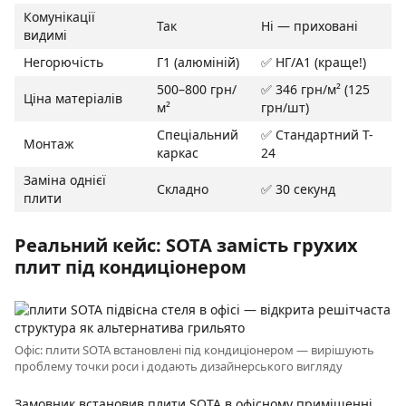
Комунікації
Так
Ні — приховані
видимі
Негорючість
Г1 (алюміній)
✅ НГ/A1 (краще!)
500–800 грн/
✅ 346 грн/м² (125
Ціна матеріалів
м²
грн/шт)
Спеціальний
✅ Стандартний T-
Монтаж
каркас
24
Заміна однієї
Складно
✅ 30 секунд
плити
Реальний кейс: SOTA замість грухих
плит під кондиціонером
Офіс: плити SOTA встановлені під кондиціонером — вирішують
проблему точки роси і додають дизайнерського вигляду
Замовник встановив плити SOTA в офісному приміщенні