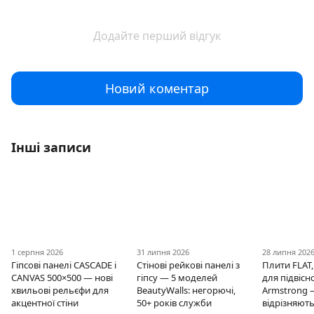
Додайте перший відгук
Новий коментар
Інші записи
1 серпня 2026
31 липня 2026
28 липня 202
Гіпсові панелі CASCADE і
Стінові рейкові панелі з
Плити FLAT,
CANVAS 500×500 — нові
гіпсу — 5 моделей
для підвісно
хвильові рельєфи для
BeautyWalls: негорючі,
Armstrong 
акцентної стіни
50+ років служби
відрізняють