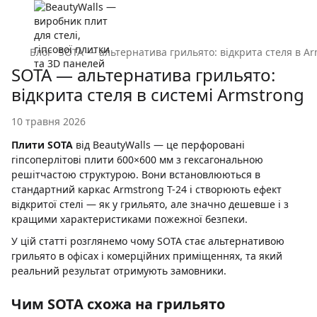
Блог
SOTA — альтернатива грильято: відкрита стеля в A
SOTA — альтернатива грильято:
відкрита стеля в системі Armstrong
10 травня 2026
Плити SOTA
від BeautyWalls — це перфоровані
гіпсоперлітові плити 600×600 мм з гексагональною
решітчастою структурою. Вони встановлюються в
стандартний каркас Armstrong T-24 і створюють ефект
відкритої стелі — як у грильято, але значно дешевше і з
кращими характеристиками пожежної безпеки.
У цій статті розглянемо чому SOTA стає альтернативою
грильято в офісах і комерційних приміщеннях, та який
реальний результат отримують замовники.
Чим SOTA схожа на грильято