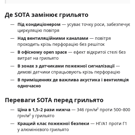
Де SOTA замінює грильято
Під кондиціонером
— усуває точку роси, забезпечує
циркуляцію повітря
Над вентиляційними каналами
— повітря
проходить крізь перфорацію без решіток
В офісному open space
— ефект відкритої стелі без
витрат на грильято
В зонах з датчиками пожежної сигналізації
—
димові датчики спрацьовують крізь перфорацію
В приміщеннях де важлива акустика і вентиляція
одночасно
Переваги SOTA перед грильято
Ціна в 1,5–2 рази нижча
— 346 грн/м² проти 500–800
грн/м² у грильято
Кращий клас пожежної безпеки
— НГ/A1 проти Г1
у алюмінієвого грильято