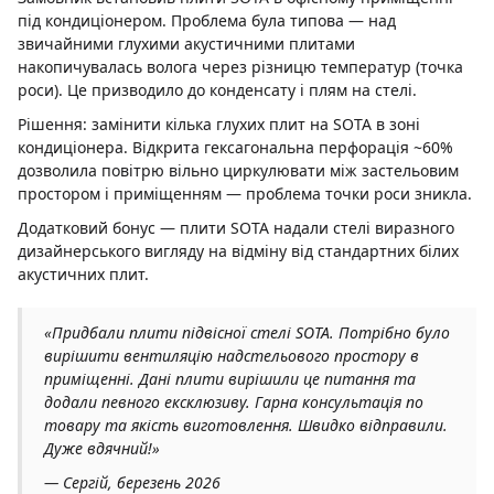
під кондиціонером. Проблема була типова — над
звичайними глухими акустичними плитами
накопичувалась волога через різницю температур (точка
роси). Це призводило до конденсату і плям на стелі.
Рішення: замінити кілька глухих плит на SOTA в зоні
кондиціонера. Відкрита гексагональна перфорація ~60%
дозволила повітрю вільно циркулювати між застельовим
простором і приміщенням — проблема точки роси зникла.
Додатковий бонус — плити SOTA надали стелі виразного
дизайнерського вигляду на відміну від стандартних білих
акустичних плит.
«Придбали плити підвісної стелі SOTA. Потрібно було
вирішити вентиляцію надстельового простору в
приміщенні. Дані плити вирішили це питання та
додали певного ексклюзиву. Гарна консультація по
товару та якість виготовлення. Швидко відправили.
Дуже вдячний!»
— Сергій, березень 2026