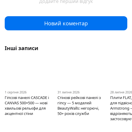
Додайте перший відгук
Новий коментар
Інші записи
1 серпня 2026
31 липня 2026
28 липня 202
Гіпсові панелі CASCADE і
Стінові рейкові панелі з
Плити FLAT,
CANVAS 500×500 — нові
гіпсу — 5 моделей
для підвісно
хвильові рельєфи для
BeautyWalls: негорючі,
Armstrong 
акцентної стіни
50+ років служби
відрізняють
застосовую