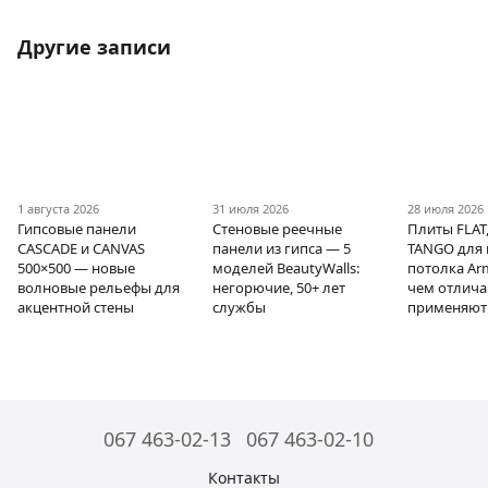
Другие записи
1 августа 2026
31 июля 2026
28 июля 2026
Гипсовые панели
Стеновые реечные
Плиты FLAT,
CASCADE и CANVAS
панели из гипса — 5
TANGO для 
500×500 — новые
моделей BeautyWalls:
потолка Ar
волновые рельефы для
негорючие, 50+ лет
чем отлича
акцентной стены
службы
применяют
067 463-02-13
067 463-02-10
Контакты