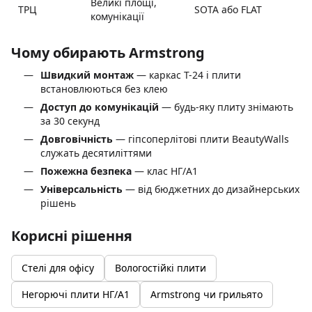
Великі площі,
ТРЦ
SOTA або FLAT
комунікації
Чому обирають Armstrong
Швидкий монтаж
— каркас T-24 і плити
встановлюються без клею
Доступ до комунікацій
— будь-яку плиту знімають
за 30 секунд
Довговічність
— гіпсоперлітові плити BeautyWalls
служать десятиліттями
Пожежна безпека
— клас НГ/A1
Універсальність
— від бюджетних до дизайнерських
рішень
Корисні рішення
Стелі для офісу
Вологостійкі плити
Негорючі плити НГ/A1
Armstrong чи грильято