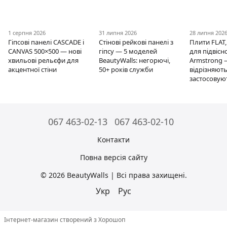
1 серпня 2026
31 липня 2026
28 липня 202
Гіпсові панелі CASCADE і
Стінові рейкові панелі з
Плити FLAT,
CANVAS 500×500 — нові
гіпсу — 5 моделей
для підвісно
хвильові рельєфи для
BeautyWalls: негорючі,
Armstrong 
акцентної стіни
50+ років служби
відрізняють
застосовую
067 463-02-13
067 463-02-10
Контакти
Повна версія сайту
© 2026 BeautyWalls | Всі права захищені.
Укр
Рус
Інтернет-магазин створений з Хорошоп