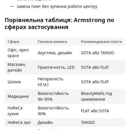
заміна плит без зупинки роботи центру
Порівняльна таблиця: Armstrong по
сферах застосування
Сфера
Головна вимога
Рекомендована плита
Офіс, open
Акустика, дизайн
SOTA або TANGO
space
Магазин,
Практичність, LED
SOTA або FLAT
ритейл
Негорючість
Школа
SOTA або FLAT
НГ/A1
Вологостійкість
BeautyWalls під
Медицина
90–95%
замовлення
HoReCa
Вологостійкість
FLAT або SOTA
кухня
90%
HoReCa зал
Дизайн
TANGO