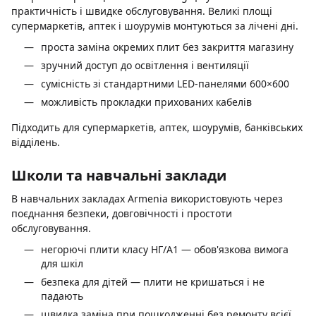
практичність і швидке обслуговування. Великі площі
супермаркетів, аптек і шоурумів монтуються за лічені дні.
проста заміна окремих плит без закриття магазину
зручний доступ до освітлення і вентиляції
сумісність зі стандартними LED-панелями 600×600
можливість прокладки прихованих кабелів
Підходить для супермаркетів, аптек, шоурумів, банківських
відділень.
Школи та навчальні заклади
В навчальних закладах Armenia використовують через
поєднання безпеки, довговічності і простоти
обслуговування.
негорючі плити класу НГ/A1 — обов'язкова вимога
для шкіл
безпека для дітей — плити не кришаться і не
падають
швидка заміна при пошкодженні без ремонту всієї