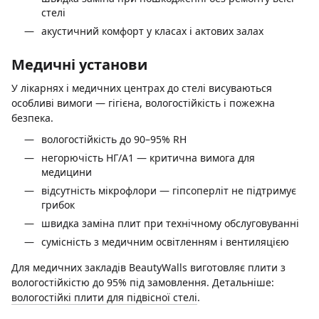
стелі
акустичний комфорт у класах і актових залах
Медичні установи
У лікарнях і медичних центрах до стелі висуваються
особливі вимоги — гігієна, вологостійкість і пожежна
безпека.
вологостійкість до 90–95% RH
негорючість НГ/A1 — критична вимога для
медицини
відсутність мікрофлори — гіпсоперліт не підтримує
грибок
швидка заміна плит при технічному обслуговуванні
сумісність з медичним освітленням і вентиляцією
Для медичних закладів BeautyWalls виготовляє плити з
вологостійкістю до 95% під замовлення. Детальніше:
вологостійкі плити для підвісної стелі
.