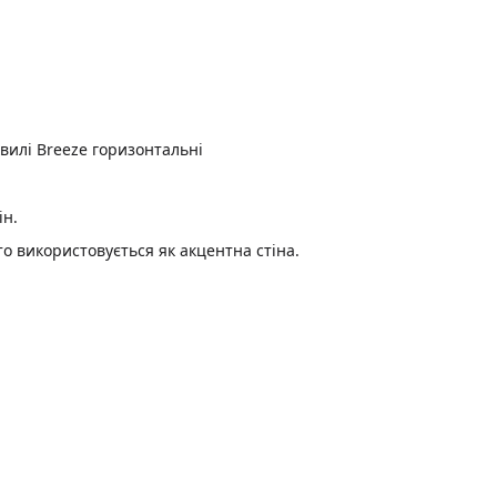
ін.
то використовується як акцентна стіна.