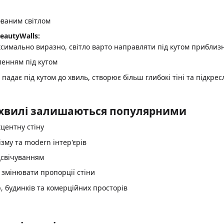
ованим світлом
eautyWalls:
симально виразно, світло варто направляти під кутом приблизн
 падає під кутом до хвиль, створює більш глибокі тіні та підкре
 хвилі залишаються популярними
центну стіну
ізму та modern інтер'єрів
дсвічуванням
 змінювати пропорції стіни
, будинків та комерційних просторів