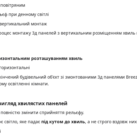
 повітряним
ьєф при денному світлі
роцес монтажу 3д панелей з вертикальним розміщенням хвиль н
ризонтальним розташуванням хвиль
інчений будівельний об'єкт зі змонтованими 3д панелями Breez
му освітленні кімнати.
 вигляд хвилястих панелей
 повністю змінити сприйняття рельєфу.
 світло, яке падає
під кутом до хвиль
, а не строго вздовж них
і