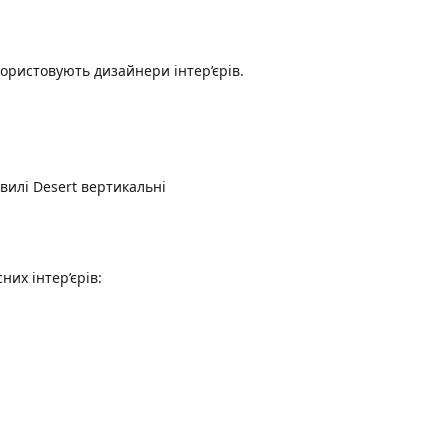
користовують дизайнери інтер’єрів.
них інтер’єрів: