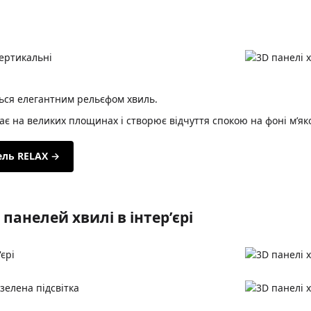
ься елегантним рельєфом хвиль.
є на великих площинах і створює відчуття спокою на фоні м’яко
ель RELAX →
панелей хвилі в інтер’єрі