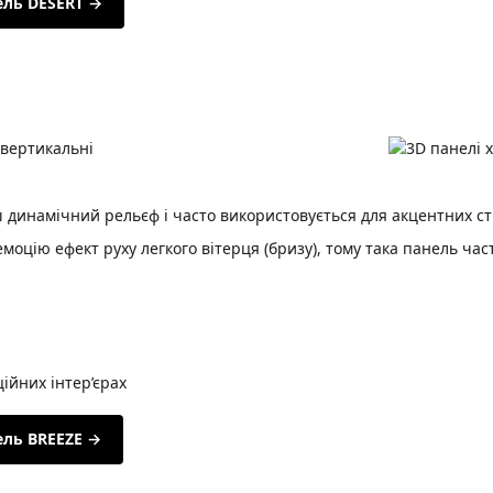
ель DESERT →
 динамічний рельєф і часто використовується для акцентних ст
моцію ефект руху легкого вітерця (бризу), тому така панель час
ційних інтер’єрах
ель BREEZE →