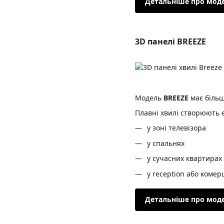
Детальніше про мод
3D панелі BREEZE
Модель
BREEZE
має більш
Плавні хвилі створюють е
у зоні телевізора
у спальнях
у сучасних квартирах
у reception або комер
Детальніше про мод