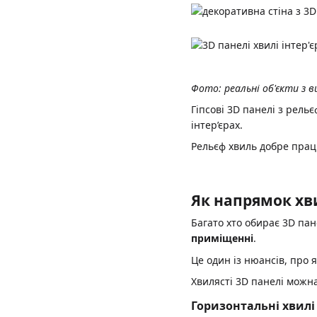
Фото: реальні об'єкти з в
Гіпсові 3D панелі з рел
інтер’єрах.
Рельєф хвиль добре працю
Як напрямок хв
Багато хто обирає 3D пан
приміщенні
.
Це один із нюансів, про 
Хвилясті 3D панелі можн
Горизонтальні хвилі