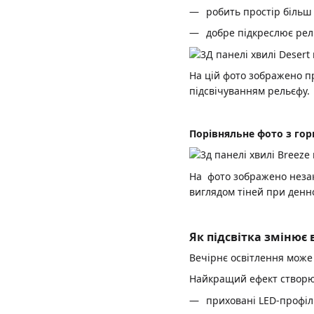
робить простір більш
добре підкреслює рел
На цій фото зображено п
підсвічуванням рельєфу.
Порівняльне фото з го
На фото зображено незак
виглядом тіней при денно
Як підсвітка змінює
Вечірнє освітлення може
Найкращий ефект створює
приховані LED-профіл