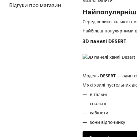
можна купити.
Відгуки про магазин
Найпопулярніші
Серед великої кількості 
Найбільш популярними в
3D панелі DESERT
Модель
DESERT
— один із
М’які хвилі пустельних д
вітальні
спальні
кабінети
зони відпочинку