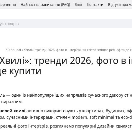
овернення
Найчастіші запитання (FAQ)
Блог
Контакти
Відгуки про 
3D панелі «Хвилі»: тренди 2026, фото в інтер’єрі, як світло змінює рельєф та де 
Хвилі»: тренди 2026, фото в і
де купити
ль — один із найпопулярніших напрямків сучасного декору стін.
ш виразним.
нелей хвилі
активно використовують у квартирах, будинках, оф
ом, сучасними інтер’єрами, стилем modern, soft minimal та eco-d
 реальні фото інтер’єрів, розглянемо популярні дизайни хвиляст