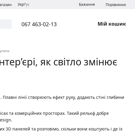
Укр
Рус
Бажання
магазин
Порівняння
067 463-02-13
Мій кошик
купити
нтер’єрі, як світло змінює
 Плавні лінії створюють ефект руху, додають стіні глибини
ісах та комерційних просторах. Такий рельєф добре
esign.
их 3D панелей та розповімо, скільки вони коштують і де їх