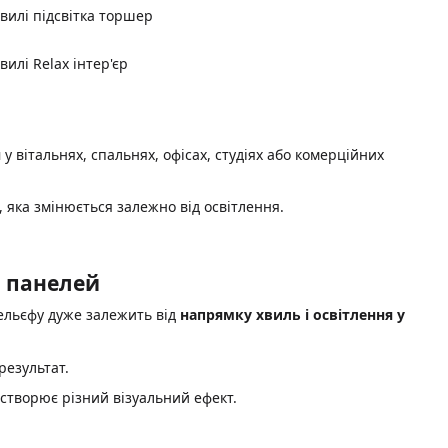
н
у вітальнях, спальнях, офісах, студіях або комерційних
 яка змінюється залежно від освітлення.
D панелей
рельєфу дуже залежить від
напрямку хвиль і освітлення у
результат.
т створює різний візуальний ефект.