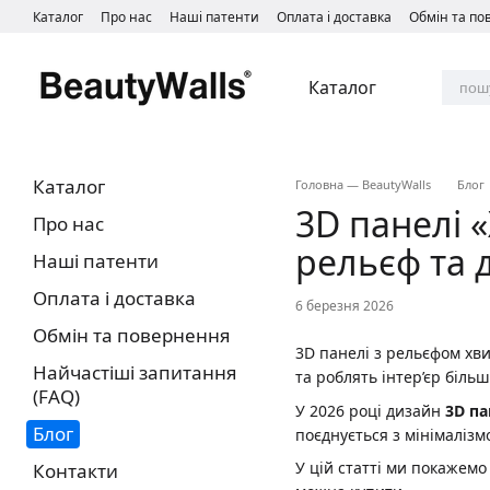
Перейти до основного контенту
Каталог
Про нас
Наші патенти
Оплата і доставка
Обмін та п
Каталог
Каталог
Головна — BeautyWalls
Блог
3D панелі «
Про нас
рельєф та 
Наші патенти
Оплата і доставка
6 березня 2026
Обмін та повернення
3D панелі з рельєфом хви
Найчастіші запитання
та роблять інтер’єр біль
(FAQ)
У 2026 році дизайн
3D па
Блог
поєднується з мінімалізм
У цій статті ми покажемо
Контакти