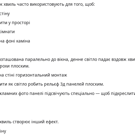
 хвиль часто використовують для того, щоб:
стіну
итм у просторі
кімнати
озташована паралельно до вікна, денне світло падає вздовж хв
трохи плоским.
ити як світло робить рельєф 3д панелей плоским.
екламних фото панелі підсвічують спеціально — щоб підкреслит
хвиль створює інший ефект.
іну