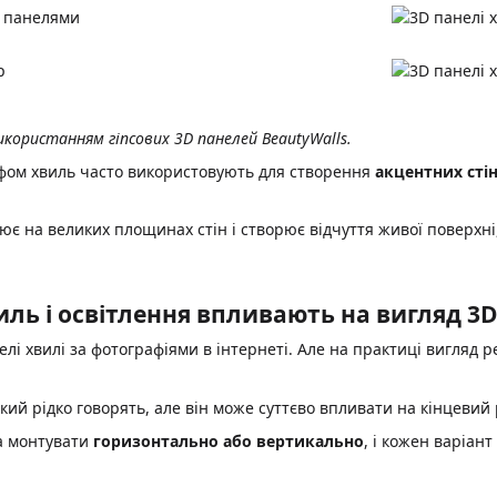
икористанням гіпсових 3D панелей BeautyWalls.
ьєфом хвиль часто використовують для створення
акцентних сті
є на великих площинах стін і створює відчуття живої поверхні,
иль і освітлення впливають на вигляд 3
елі хвилі за фотографіями в інтернеті. Але на практиці вигляд 
який рідко говорять, але він може суттєво впливати на кінцевий 
а монтувати
горизонтально або вертикально
, і кожен варіан