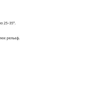
о 25–35°.
слює рельєф.