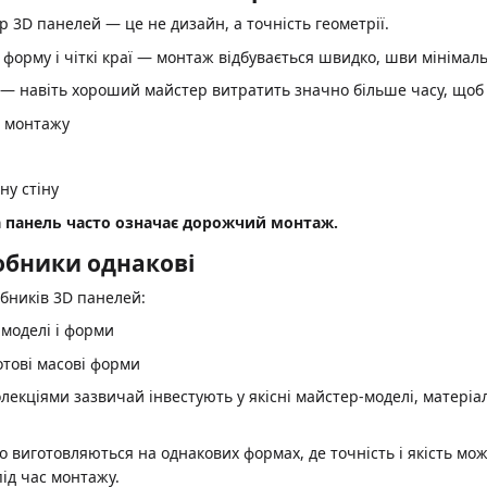
3D панелей — це не дизайн, а точність геометрії.
форму і чіткі краї — монтаж відбувається швидко, шви мінімальн
” — навіть хороший майстер витратить значно більше часу, щоб 
ь монтажу
ну стіну
а панель часто означає дорожчий монтаж.
робники однакові
обників 3D панелей:
 моделі і форми
готові масові форми
екціями зазвичай інвестують у якісні майстер-моделі, матеріа
виготовляються на однакових формах, де точність і якість можу
ід час монтажу.