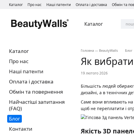
Перейти до основного контенту
Каталог
Про нас
Наші патенти
Оплата і доставка
Обмін та п
Каталог
Каталог
Головна — BeautyWalls
Блог
Як вибрати 
Про нас
Наші патенти
19 лютого 2026
Оплата і доставка
Більшість людей обирают
Обмін та повернення
дизайні, а в технічних де
Найчастіші запитання
Саме вони впливають на м
(FAQ)
щоб не переплатити і отр
Блог
Контакти
Якість 3D панел