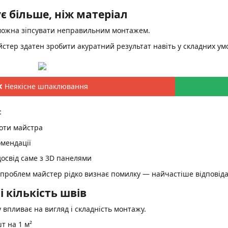
є більше, ніж матеріал
 можна зіпсувати неправильним монтажем.
стер здатен зробити акуратний результат навіть у складних ум
❌ Неякісне шпаклювання
:
оти майстра
омендації
досвід саме з 3D панелями
 проблем майстер рідко визнає помилку — найчастіше відповіда
і кількість швів
впливає на вигляд і складність монтажу.
т на 1 м²