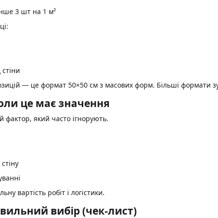
нше 3 шт на 1 м²
ці:
 стіни
озицій — це формат 50×50 см з масових форм. Більші формати з
оли це має значення
 фактор, який часто ігнорують.
стіну
уванні
ьну вартість робіт і логістики.
вильний вибір (чек-лист)