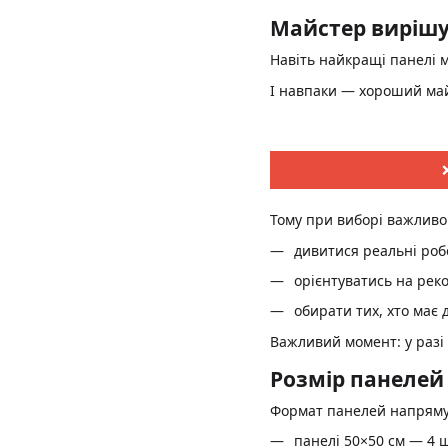
Майстер вирішу
Навіть найкращі панелі
І навпаки — хороший май
Тому при виборі важливо
дивитися реальні роб
орієнтуватись на рек
обирати тих, хто має 
Важливий момент: у разі
Розмір панелей 
Формат панелей напряму 
панелі 50×50 см — 4 ш