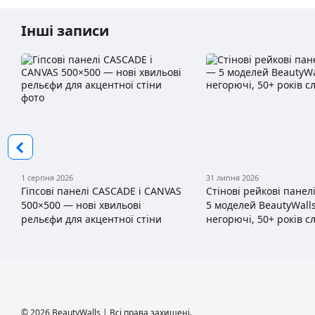
Інші записи
1 серпня 2026
31 липня 2026
Гіпсові панелі CASCADE і CANVAS
Стінові рейкові панелі
500×500 — нові хвильові
5 моделей BeautyWalls
рельєфи для акцентної стіни
негорючі, 50+ років с
© 2026 BeautyWalls | Всі права захищені.