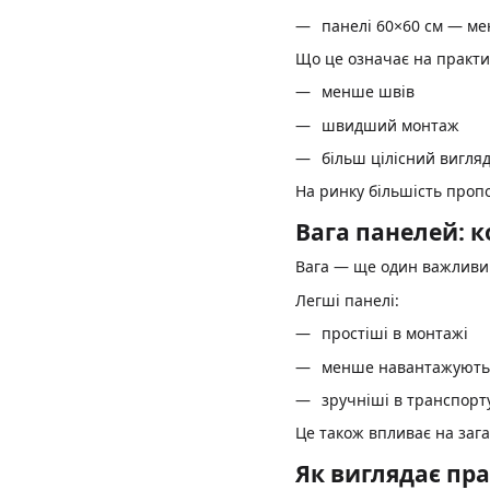
панелі 60×60 см — ме
Що це означає на практи
менше швів
швидший монтаж
більш цілісний вигляд
На ринку більшість проп
Вага панелей: к
Вага — ще один важливий
Легші панелі:
простіші в монтажі
менше навантажують 
зручніші в транспорт
Це також впливає на загал
Як виглядає пра