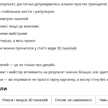
зультат, достатньо дотримуватись кількох простих принципів:
 стабільною якістю і репутацією
еометрію панелей
рмат, якщо це можливо
ними майстрами
теріал, а весь проєкт
и можна прочитати у статті
види 3D панелей
.
елей — це не тільки про дизайн.
рмат і майстер впливають на результат значно більше, ніж здає
и — ви отримаєте не просто гарну картинку, а якісну стіну без 
али
Плюси і мінуси 3D панелей
Гіпсові чи самоклеючі
Чим 