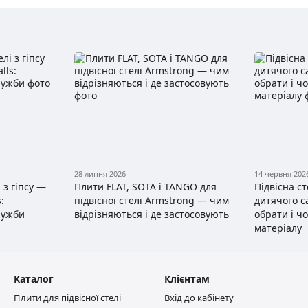
28 липня 2026
14 червня 202
 з гіпсу —
Плити FLAT, SOTA і TANGO для
Підвісна с
:
підвісної стелі Armstrong — чим
дитячого с
лужби
відрізняються і де застосовують
обрати і ч
матеріалу
Каталог
Клієнтам
Плити для підвісної стелі
Вхід до кабінету