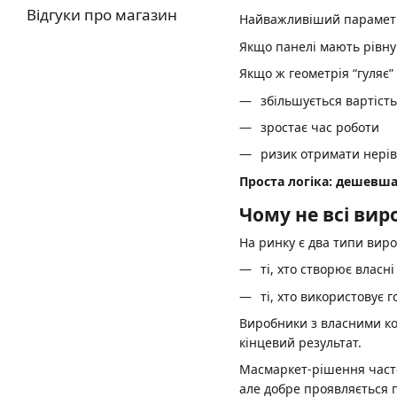
Відгуки про магазин
Найважливіший параметр 
Якщо панелі мають рівну 
Якщо ж геометрія “гуляє
збільшується вартіст
зростає час роботи
ризик отримати нерів
Проста логіка: дешевш
Чому не всі ви
На ринку є два типи вир
ті, хто створює власні
ті, хто використовує 
Виробники з власними кол
кінцевий результат.
Масмаркет-рішення часто 
але добре проявляється п