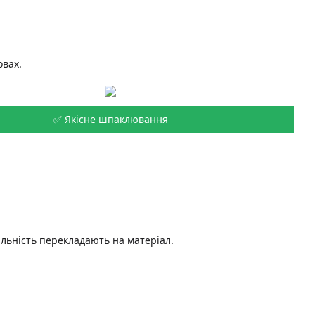
овах.
✅ Якісне шпаклювання
льність перекладають на матеріал.