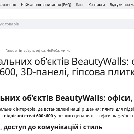
овернення
Найчастіші запитання (FAQ)
Блог
Контакти
Відгуки про 
Галерея інтер’єрів: офіси, HoReCa, житло
альних об’єктів BeautyWalls:
600, 3D-панелі, гіпсова плит
ьних об’єктів BeautyWalls: офіси,
еальних інтер’єрів, де встановлені наші рішення:
плити для підві
й
і
підвісної стелі 600×600
у різних сценаріях — офіси, кафе/рес
, доступ до комунікацій і стиль