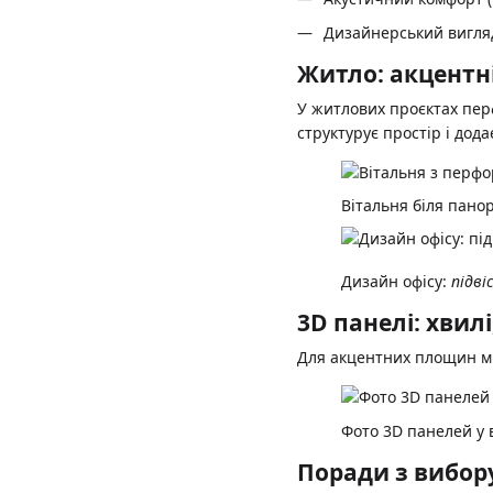
Дизайнерський вигляд
Житло: акцентні
У житлових проєктах пер
структурує простір і дода
Вітальня біля пано
Дизайн офісу:
підві
3D панелі: хвилі
Для акцентних площин ми
Фото 3D панелей у 
Поради з вибор