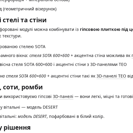
 (геометричний візерунок)
 стелі та стіни
форовані модулі можна комбінувати із
гіпсовою плиткою під ц
є текстури.
рамного вікна:
стеля SOTA 600×600
+ акцентна стіна можлива як
сна стеля SOTA 600×600
+ акцентні стіни такі як
3D-панелі ТЕО
від
, соти, ромби
 використовуємо гіпсові
3D-панелі
— вони легкі, міцні та гото
вітальні:
модель DESERT
, пофарбовані в білий колір.
у рішення