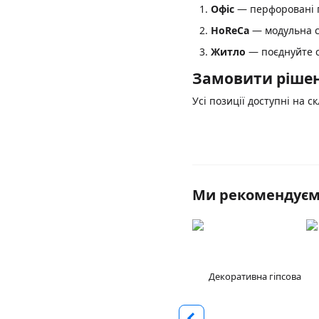
Офіс
— перфоровані пл
HoReCa
— модульна ст
Житло
— поєднуйте с
Замовити рішен
Усі позиції доступні на с
Ми рекомендує