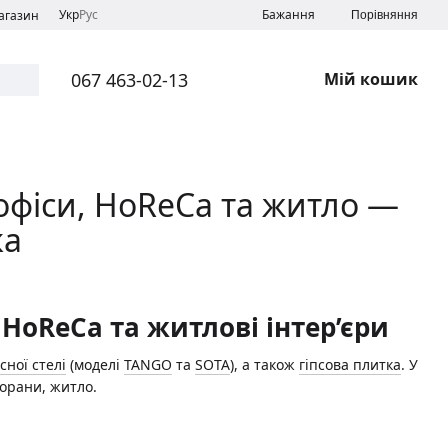
Укр
Рус
Бажання
магазин
Порівняння
067 463-02-13
Мій кошик
 офіси, HoReCa та житло —
ка
 HoReCa та житлові інтер’єри
сної стелі
(моделі
TANGO
та
SOTA
), а також
гіпсова плитка
. У
торани, житло.