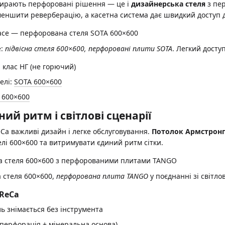
бирають перфоровані рішення — це і
дизайнерська стеля
з пер
еншити реверберацію, а касетна система дає швидкий доступ до
e:
підвісна стеля 600×600, перфоровані плити SOTA
. Легкий доступ
, клас НГ (не горючий)
елі:
SOTA 600×600
 600×600
ний ритм і світлові сценарії
Ca важливі дизайн і легке обслуговування.
Потолок Армстронг 
елі 600×600 та витримувати єдиний ритм сітки.
а стеля 600×600,
перфорована плита TANGO
у поєднанні зі світл
oReCa
ь знімається без інструмента
перфорація + мінеральна основа)