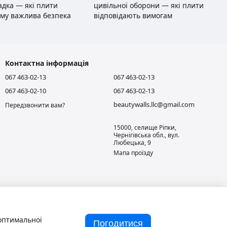
адка — які плити
цивільної оборони — які плити
ому важлива безпека
відповідають вимогам
Контактна інформація
067 463-02-13
067 463-02-13
067 463-02-10
067 463-02-13
beautywalls.llc@gmail.com
Передзвонити вам?
15000, селище Ріпки,
Чернігівська обл., вул.
Любецька, 9
Мапа проїзду
 оптимальної
Погодитися