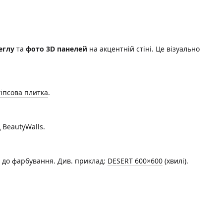
еглу
та
фото 3D панелей
на акцентній стіні. Це візуально
гіпсова плитка
.
 BeautyWalls.
ві до фарбування. Див. приклад:
DESERT 600×600
(хвилі).