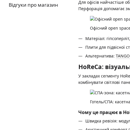
Для офісів найчастіше о
Відгуки про магазин
Перфорація допомагає зм
Офісний open spac
Матеріал: гіпсоперліт
Плити для підвісної ст
Альтернатива:
TANGO
HoReCa: візуаль
У закладах сегменту HoRe
комбінувати світлові пан
Готель/СПА: касетн
Чому це працює в H
Швидка ревізія: модул
Акустичний комфорт (