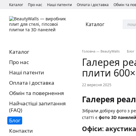
Перейти до основного контенту
Каталог
Про нас
Наші патенти
Оплата і доставка
Обмін та п
Каталог
Каталог
Головна — BeautyWalls
Блог
Галерея ре
Про нас
плити 600×
Наші патенти
Оплата і доставка
22 вересня 2025
Обмін та повернення
Галерея реал
Найчастіші запитання
(FAQ)
Зібрали добірку фото з р
статті є
фото 3D панеле
Блог
Офіси: акустика
Контакти