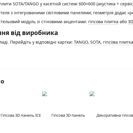
ити SOTA/TANGO у касетній системі 600×600 (акустика + сервіс
еля з інтегрованими світловими панелями; геометрія додає «р
тельовий модуль зі стіновими акцентами:
гіпсова плитка
або
3D
ня від виробника
кладі. Перейдіть у відповідні картки:
TANGO
,
SOTA
,
гіпсова плитк
мо