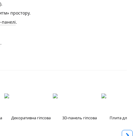
).
итм» простору.
-панелі
.
а
.